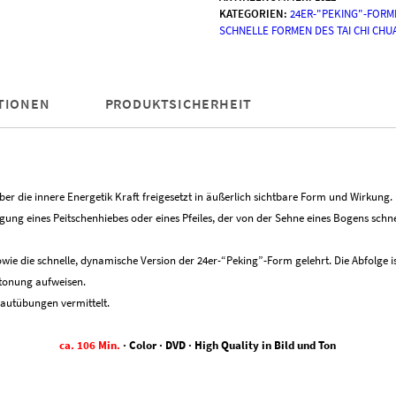
Grundübungen
KATEGORIEN:
24ER-"PEKING"-FORME
&
SCHNELLE FORMEN DES TAI CHI CHU
Dynamische
24er-
"Peking"-
Form
TIONEN
PRODUKTSICHERHEIT
Menge
über die innere Energetik Kraft freigesetzt in äußerlich sichtbare Form und Wirkun
ung eines Peitschenhiebes oder eines Pfeiles, der von der Sehne eines Bogens schnel
e die schnelle, dynamische Version der 24er-“Peking”-Form gelehrt. Die Abfolge is
tonung aufweisen.
Lautübungen vermittelt.
ca. 106 Min.
· Color · DVD · High Quality in Bild und Ton