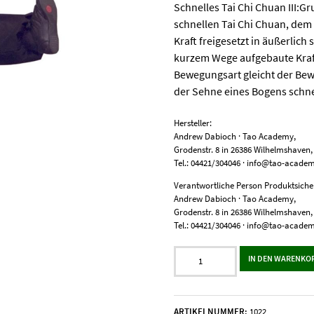
Schnelles Tai Chi Chuan III
schnellen Tai Chi Chuan, dem
Kraft freigesetzt in äußerlich
kurzem Wege aufgebaute Kraft
Bewegungsart gleicht der Bew
der Sehne eines Bogens schnel
Hersteller:
Andrew Dabioch · Tao Academy,
Grodenstr. 8 in 26386 Wilhelmshaven
Tel.: 04421/304046 · info@tao-acade
Verantwortliche Person Produktsicher
Andrew Dabioch · Tao Academy,
Grodenstr. 8 in 26386 Wilhelmshaven
Tel.: 04421/304046 · info@tao-acade
Schnelles
IN DEN WARENKO
Tai
Chi
Chuan
III:
ARTIKELNUMMER:
1022