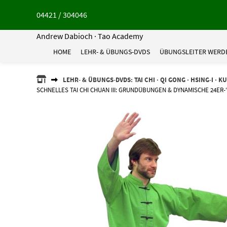
Springe
04421 / 304046
zum
Inhalt
Andrew Dabioch · Tao Academy
HOME
LEHR- & ÜBUNGS-DVDS
ÜBUNGSLEITER WERD
ANDREW
LEHR- & ÜBUNGS-DVDS: TAI CHI · QI GONG · HSING-I · K
DABIOCH
SCHNELLES TAI CHI CHUAN III: GRUNDÜBUNGEN & DYNAMISCHE 24ER
·
TAO
ACADEMY