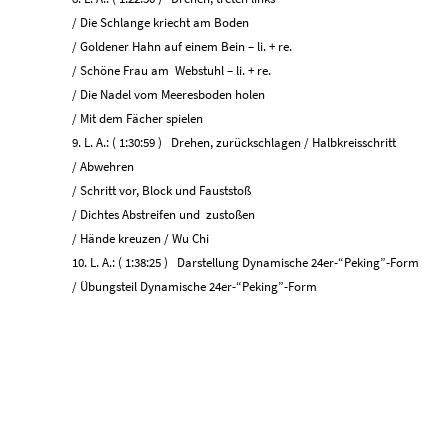
/ Die Schlange kriecht am Boden
/ Goldener Hahn auf einem Bein – li. + re.
/ Schöne Frau am Webstuhl – li. + re.
/ Die Nadel vom Meeresboden holen
/ Mit dem Fächer spielen
9. L. A.: ( 1:30:59 ) Drehen, zurückschlagen / Halbkreisschritt
/ Abwehren
/ Schritt vor, Block und Fauststoß
/ Dichtes Abstreifen und zustoßen
/ Hände kreuzen
/ Wu Chi
10. L. A.: ( 1:38:25 ) Darstellung Dynamische 24er-“Peking”-Form
/ Übungsteil Dynamische 24er-“Peking”-Form