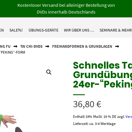
Kostenloser Versand bei alleiniger Bestellung von
DVDs innerhalb Deutschlands
EN
SALE%!
ÜBUNGS-GERÄTE
WIR ÜBER UNS …
SEMINARE & MEHR
UNG FU
TAI CHI-DVDS
FREIHANDFORMEN & GRUNDLAGEN
-“PEKING”-FORM
Schnelles Ta
Grundübun
24er-“Peki
36,80
€
Enthält 19% MwSt. 19 % DE
zzgl.
Ver
Lieferzeit: ca. 3-4 Werktage