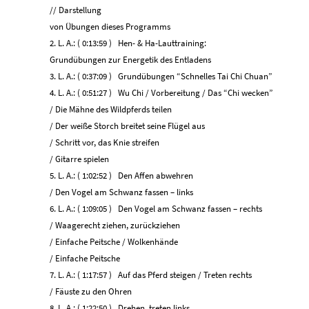
// Darstellung
von Übungen dieses Programms
2. L. A.: ( 0:13:59 ) Hen- & Ha-Lauttraining:
Grundübungen zur Energetik des Entladens
3. L. A.: ( 0:37:09 ) Grundübungen “Schnelles Tai Chi Chuan”
4. L. A.: ( 0:51:27 ) Wu Chi / Vorbereitung / Das “Chi wecken”
/ Die Mähne des Wildpferds teilen
/ Der weiße Storch breitet seine Flügel aus
/ Schritt vor, das Knie streifen
/ Gitarre spielen
5. L. A.: ( 1:02:52 ) Den Affen abwehren
/ Den Vogel am Schwanz fassen – links
6. L. A.: ( 1:09:05 ) Den Vogel am Schwanz fassen – rechts
/ Waagerecht ziehen, zurückziehen
/ Einfache Peitsche / Wolkenhände
/ Einfache Peitsche
7. L. A.: ( 1:17:57 ) Auf das Pferd steigen / Treten rechts
/ Fäuste zu den Ohren
8. L. A.: ( 1:22:50 ) Drehen, treten links