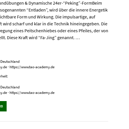
:Grundübungen & Dynamische 24er-“Peking”-FormBeim
 sogenannten “Entladen”, wird über die innere Energetik
 sichtbare Form und Wirkung. Die impulsartige, auf
 wird scharf und klar in die Technik hineingegeben. Die
egung eines Peitschenhiebes oder eines Pfeiles, der von
lt. Diese Kraft wird “Fa-Jing” genannt. …
, Deutschland
my.de · https://www.tao-academy.de
heit:
, Deutschland
my.de · https://www.tao-academy.de
RB