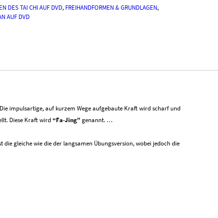
N DES TAI CHI AUF DVD
,
FREIHANDFORMEN & GRUNDLAGEN
,
AN AUF DVD
g. Die impulsartige, auf kurzem Wege aufgebaute Kraft wird scharf und
lt. Diese Kraft wird
“Fa-Jing”
genannt. …
t die gleiche wie die der langsamen Übungsversion, wobei jedoch die