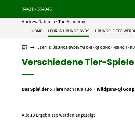
Springe
04421 / 304046
zum
Inhalt
Andrew Dabioch · Tao Academy
HOME
LEHR- & ÜBUNGS-DVDS
ÜBUNGSLEITER WERD
ANDREW
LEHR- & ÜBUNGS-DVDS: TAI CHI · QI GONG · HSING-I · K
DABIOCH
·
Verschiedene Tier-Spiele
TAO
ACADEMY
Das Spiel der 5 Tiere
nach Hua Tuo ·
Wildgans-Qi Gong
Alle 13 Ergebnisse werden angezeigt