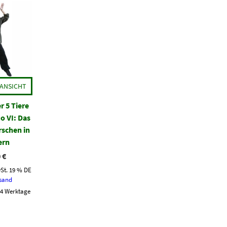
ANSICHT
r 5 Tiere
o VI: Das
rschen in
ern
0
€
St. 19 % DE
sand
3-4 Werktage