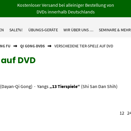
Kostenloser Versand bei alleiniger Bestellung von
DVDs innerhalb Deutschlands
EN
SALE%!
ÜBUNGS-GERÄTE
WIR ÜBER UNS …
SEMINARE & MEHR
UNG FU
QI GONG-DVDS
VERSCHIEDENE TIER-SPIELE AUF DVD
 auf DVD
(Dayan-Qi Gong) · Yangs
„13 Tierspiele“
(Shi San Dan Shih)
12
2