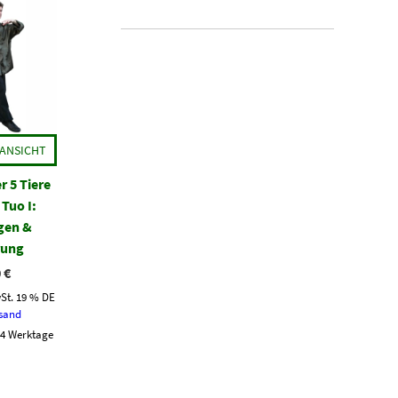
ANSICHT
r 5 Tiere
Tuo I:
gen &
rung
0
€
St. 19 % DE
sand
3-4 Werktage