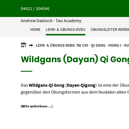
Springe
04421 / 304046
zum
Inhalt
Andrew Dabioch · Tao Academy
HOME
LEHR- & ÜBUNGS-DVDS
ÜBUNGSLEITER WERD
ANDREW
LEHR- & ÜBUNGS-DVDS: TAI CHI · QI GONG · HSING-I · K
DABIOCH
·
Wildgans (Dayan) Qi Gon
TAO
ACADEMY
Das
Wildgans-Qi Gong
(
Dayan-Qigong
) ist eine der Üb
gegenüber den Übungsformen aus dem feudalen alten Chi
(Bitte weiterlesen ...)