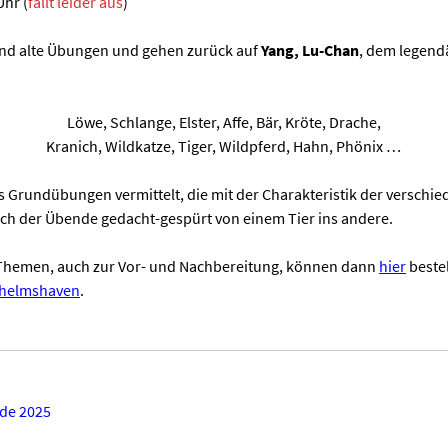
Uhr (
fällt leider aus
)
ind alte Übungen und gehen zurück auf
Yang, Lu-Chan
, dem legend
Löwe, Schlange, Elster, Affe, Bär, Kröte, Drache,
Kranich, Wildkatze, Tiger, Wildpferd, Hahn, Phönix …
 Grundübungen vermittelt, die mit der Charakteristik der verschie
ich der Übende gedacht-gespürt von einem Tier ins andere.
hemen, auch zur Vor- und Nachbereitung, können dann
hier
bestel
lhelmshaven
.
de 2025