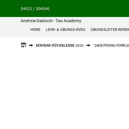
Springe
04421 / 304046
zum
Inhalt
Andrew Dabioch · Tao Academy
HOME
LEHR- & ÜBUNGS-DVDS
ÜBUNGSLEITER WERD
ANDREW
SEMINAR-RÜCKBLENDE 2025
“24ER-PEKING-FORM 20
DABIOCH
·
TAO
ACADEMY