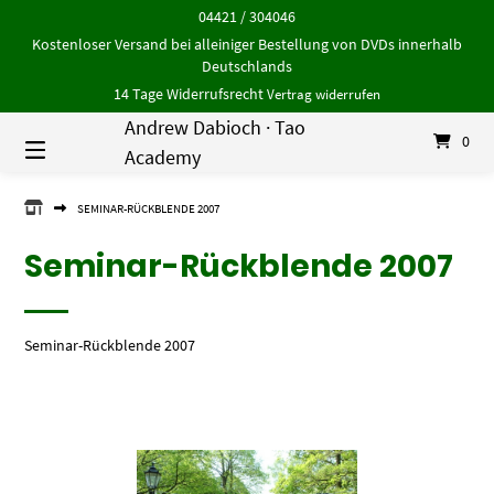
Springe
04421 / 304046
zum
Kostenloser Versand bei alleiniger Bestellung von DVDs innerhalb
Inhalt
Deutschlands
14 Tage Widerrufsrecht
Vertrag widerrufen
Andrew Dabioch · Tao
0
Academy
ANDREW
SEMINAR-RÜCKBLENDE 2007
DABIOCH
·
Seminar-Rückblende 2007
TAO
ACADEMY
Seminar-Rückblende 2007