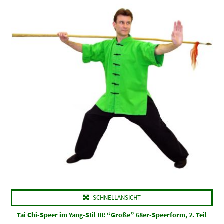
SCHNELLANSICHT
Tai Chi-Speer im Yang-Stil III: “Große” 68er-Speerform, 2. Teil