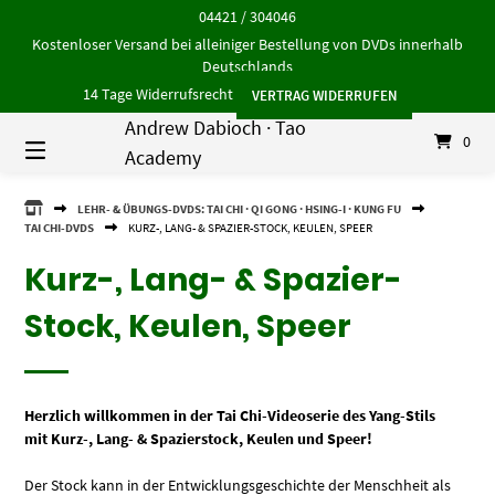
Springe
04421 / 304046
zum
Kostenloser Versand bei alleiniger Bestellung von DVDs innerhalb
Inhalt
Deutschlands
14 Tage Widerrufsrecht
VERTRAG WIDERRUFEN
Andrew Dabioch · Tao
0
Academy
ANDREW
LEHR- & ÜBUNGS-DVDS: TAI CHI · QI GONG · HSING-I · KUNG FU
DABIOCH
TAI CHI-DVDS
KURZ-, LANG- & SPAZIER-STOCK, KEULEN, SPEER
·
TAO
Kurz-, Lang- & Spazier-
ACADEMY
Stock, Keulen, Speer
Herzlich willkommen in der Tai Chi-Videoserie
des Yang-Stils
mit Kurz-, Lang- & Spazierstock, Keulen und Speer
!
Der Stock kann in der Entwicklungsgeschichte der Menschheit als