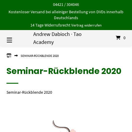
Springe
04421 / 304046
zum
Kostenloser Versand bei alleiniger Bestellung von DVDs innerhalb
Inhalt
Deutschlands
14 Tage Widerrufsrecht
Vertrag widerrufen
Andrew Dabioch · Tao
0
Academy
ANDREW
SEMINAR-RÜCKBLENDE 2020
DABIOCH
·
Seminar-Rückblende 2020
TAO
ACADEMY
Seminar-Rückblende 2020