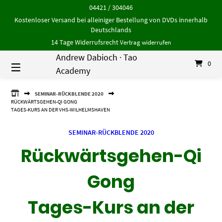
Springe
04421 / 304046
zum
Kostenloser Versand bei alleiniger Bestellung von DVDs innerhalb
Inhalt
Deutschlands
14 Tage Widerrufsrecht
Vertrag widerrufen
Andrew Dabioch · Tao
0
Academy
ANDREW
SEMINAR-RÜCKBLENDE 2020
DABIOCH
RÜCKWÄRTSGEHEN-QI GONG
·
TAGES-KURS AN DER VHS-WILHELMSHAVEN
TAO
ACADEMY
SEMINAR-RÜCKBLENDE 2020
Rückwärtsgehen-Qi
Gong
Tages-Kurs an der