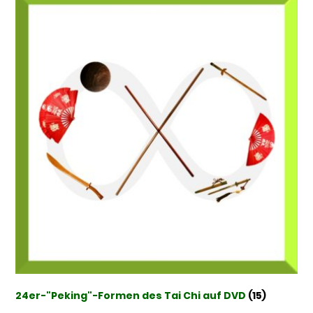
24er-"Peking"-Formen des Tai Chi auf DVD
(15)