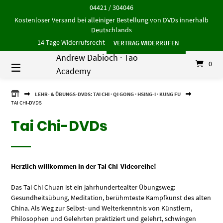
Springe
04421 / 304046
zum
Kostenloser Versand bei alleiniger Bestellung von DVDs innerhalb
Inhalt
Deutschlands
14 Tage Widerrufsrecht
VERTRAG WIDERRUFEN
Andrew Dabioch · Tao
0
Academy
ANDREW
LEHR- & ÜBUNGS-DVDS: TAI CHI · QI GONG · HSING-I · KUNG FU
DABIOCH
TAI CHI-DVDS
·
TAO
Tai Chi-DVDs
ACADEMY
Herzlich willkommen in der Tai Chi-Videoreihe!
Das Tai Chi Chuan ist ein jahrhundertealter Übungsweg:
Gesundheitsübung, Meditation, berühmteste Kampfkunst des alten
China. Als Weg zur Selbst- und Welterkenntnis von Künstlern,
Philosophen und Gelehrten praktiziert und gelehrt, schwingen