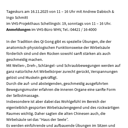
Tageskurs am 16.11.2025 von 11 – 16 Uhr mit Andrew Dabioch &
Ingo Schmitt
im VHS-Projekthaus Schellingstr. 19, sonntags von 11 – 16 Uhr.
Anmeldungen
im VHS-Büro WHV, Tel.: 04421 / 16-4000
In der Tradition des Qi Gong gibt es spezielle Übungen, die der
anatomisch-physiologischen Funktionsweise der Wirbelsäule
förderlich sind und den Rücken sowohl sanft stärken als auch
geschmeidig machen.
Mit Wellen-, Dreh-, Schlängel- und Schraubbewegungen werden auf
ganz natürliche Art Wirbelkörper zurecht gerückt, Verspannungen
gelöst und Muskeln gekräftigt.
Durch die auf- und absteigenden, geschmeidig ausgeführten
Bewegungsmuster erfahren die inneren Organe eine sanfte Form
der Selbstmassage.
Insbesondere ist aber dabei das Wohlgefühl im Bereich der
eigenleiblich gespürten Wirbelsäulengegend und des rückwärtigen
Raumes wichtig. Daher sagten die alten Chinesen auch, die
Wirbelsäule sei das “Haus der Seele”.
Es werden einführende und aufbauende Übungen im Sitzen und