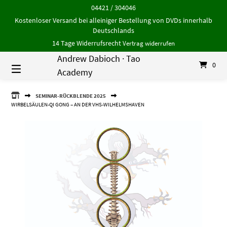
Springe
04421 / 304046
zum
Kostenloser Versand bei alleiniger Bestellung von DVDs innerhalb
Inhalt
Deutschlands
14 Tage Widerrufsrecht
Vertrag widerrufen
Andrew Dabioch · Tao
0
Academy
ANDREW
SEMINAR-RÜCKBLENDE 2025
DABIOCH
WIRBELSÄULEN-QI GONG – AN DER VHS-WILHELMSHAVEN
·
TAO
ACADEMY