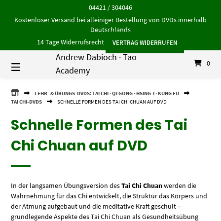
Springe
04421 / 304046
zum
Kostenloser Versand bei alleiniger Bestellung von DVDs innerhalb
Inhalt
Deutschlands
14 Tage Widerrufsrecht
VERTRAG WIDERRUFEN
Andrew Dabioch · Tao
0
Academy
ANDREW
LEHR- & ÜBUNGS-DVDS: TAI CHI · QI GONG · HSING-I · KUNG FU
DABIOCH
TAI CHI-DVDS
SCHNELLE FORMEN DES TAI CHI CHUAN AUF DVD
·
TAO
Schnelle Formen des Tai
ACADEMY
Chi Chuan auf DVD
In der langsamen Übungsversion des
Tai Chi Chuan
werden die
Wahrnehmung für das Chi entwickelt, die Struktur das Körpers und
der Atmung aufgebaut und die meditative Kraft geschult –
grundlegende Aspekte des Tai Chi Chuan als Gesundheitsübung