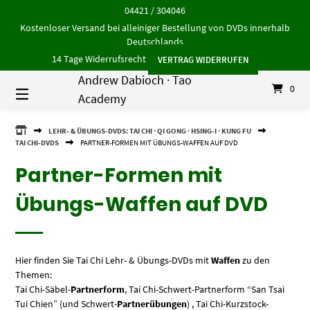
Springe
04421 / 304046
zum
Kostenloser Versand bei alleiniger Bestellung von DVDs innerhalb
Inhalt
Deutschlands
14 Tage Widerrufsrecht
VERTRAG WIDERRUFEN
Andrew Dabioch · Tao
0
Academy
ANDREW
LEHR- & ÜBUNGS-DVDS: TAI CHI · QI GONG · HSING-I · KUNG FU
DABIOCH
TAI CHI-DVDS
PARTNER-FORMEN MIT ÜBUNGS-WAFFEN AUF DVD
·
TAO
Partner-Formen mit
ACADEMY
Übungs-Waffen auf DVD
Hier finden Sie Tai Chi Lehr- & Übungs-DVDs mit
Waffen
zu den
Themen:
Tai Chi-Säbel-
Partnerform
, Tai Chi-Schwert-Partnerform “San Tsai
Tui Chien” (und Schwert-
Partnerübungen
) , Tai Chi-Kurzstock-