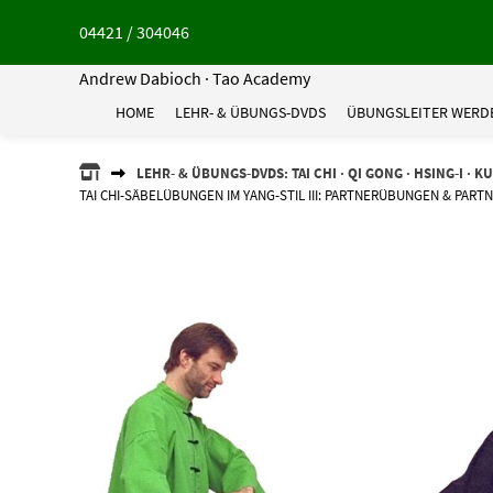
Springe
04421 / 304046
zum
Inhalt
Andrew Dabioch · Tao Academy
HOME
LEHR- & ÜBUNGS-DVDS
ÜBUNGSLEITER WERD
ANDREW
LEHR- & ÜBUNGS-DVDS: TAI CHI · QI GONG · HSING-I · K
DABIOCH
TAI CHI-SÄBELÜBUNGEN IM YANG-STIL III: PARTNERÜBUNGEN & PAR
·
TAO
ACADEMY