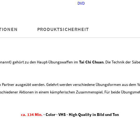
III:
DVD
Partnerübungen
&
Partnerform
Menge
TIONEN
PRODUKTSICHERHEIT
enannt) gehört zu den Haupt-Übungswaffen im
Tai Chi Chuan
. Die Technik der Säb
em Partner ausgeübt werden. Gelehrt werden verschiedene Übungsformen aus dem Ya
rschiedener Aktionen in einem kämpferischen Zusammenspiel. Für beide Übungsm
ca. 134 Min.
· Color · VHS · High Quality in Bild und Ton