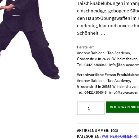
Tai Chi-Säbelübungen im Yang
einschneidige, gebogene Säbe
den Haupt-Übungswaffen im Ta
eindeutig, klar und unversch
Schönheit. …
Hersteller:
Andrew Dabioch · Tao Academy,
Grodenstr. 8 in 26386 Wilhelmshaven
Tel.: 04421/304046 · info@tao-acade
Verantwortliche Person Produktsicher
Andrew Dabioch · Tao Academy,
Grodenstr. 8 in 26386 Wilhelmshaven
Tel.: 04421/304046 · info@tao-acade
Tai
IN DEN WARENKO
Chi-
Säbelübungen
im
Yang-
ARTIKELNUMMER:
1008
Stil
KATEGORIEN:
PARTNER-FORMEN MI