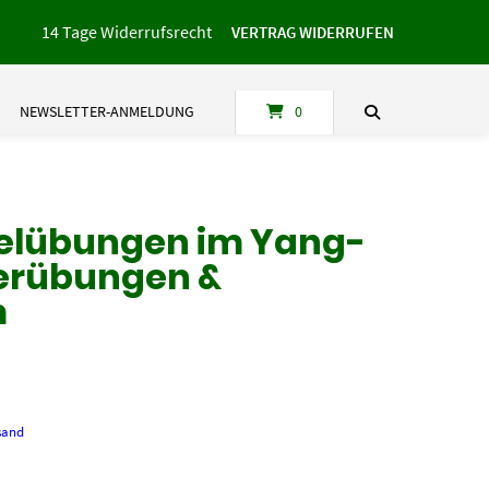
14 Tage Widerrufsrecht
VERTRAG WIDERRUFEN
NEWSLETTER-ANMELDUNG
0
belübungen im Yang-
rtnerübungen &
m
sand