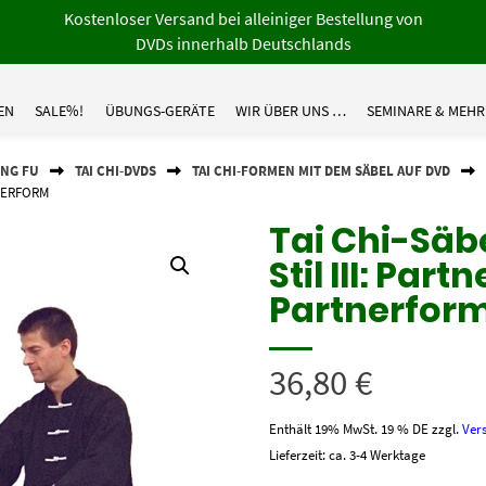
Kostenloser Versand bei alleiniger Bestellung von
DVDs innerhalb Deutschlands
EN
SALE%!
ÜBUNGS-GERÄTE
WIR ÜBER UNS …
SEMINARE & MEHR
UNG FU
TAI CHI-DVDS
TAI CHI-FORMEN MIT DEM SÄBEL AUF DVD
TNERFORM
Tai Chi-Sä
Stil III: Pa
Partnerfor
36,80
€
Enthält 19% MwSt. 19 % DE
zzgl.
Ver
Lieferzeit: ca. 3-4 Werktage