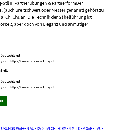
-Stil III:Partnerübungen & PartnerformDer
l (auch Breitschwert oder Messer genannt) gehört zu
i Chi Chuan. Die Technik der Säbelführung ist
nörkelt, aber doch von Eleganz und anmutiger
, Deutschland
my.de · https://www.tao-academy.de
heit:
, Deutschland
my.de · https://www.tao-academy.de
RB
T ÜBUNGS-WAFFEN AUF DVD
,
TAI CHI-FORMEN MIT DEM SÄBEL AUF