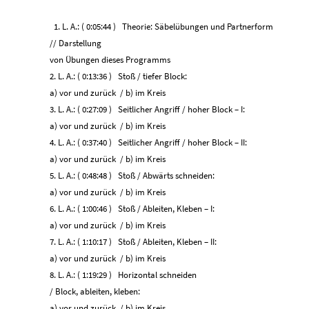
1. L. A.: ( 0:05:44 ) Theorie: Säbelübungen und Partnerform
// Darstellung
von Übungen dieses Programms
2. L. A.: ( 0:13:36 ) Stoß / tiefer Block:
a) vor und zurück / b) im Kreis
3. L. A.: ( 0:27:09 ) Seitlicher Angriff / hoher Block – I:
a) vor und zurück / b) im Kreis
4. L. A.: ( 0:37:40 ) Seitlicher Angriff / hoher Block – II:
a) vor und zurück / b) im Kreis
5. L. A.: ( 0:48:48 ) Stoß / Abwärts schneiden:
a) vor und zurück / b) im Kreis
6. L. A.: ( 1:00:46 ) Stoß / Ableiten, Kleben – I:
a) vor und zurück / b) im Kreis
7. L. A.: ( 1:10:17 ) Stoß / Ableiten, Kleben – II:
a) vor und zurück / b) im Kreis
8. L. A.: ( 1:19:29 ) Horizontal schneiden
/ Block, ableiten, kleben:
a) vor und zurück / b) im Kreis