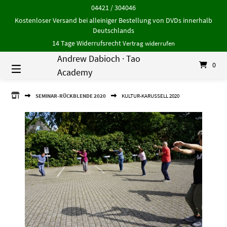
Springe
04421 / 304046
zum
Kostenloser Versand bei alleiniger Bestellung von DVDs innerhalb
Inhalt
Deutschlands
14 Tage Widerrufsrecht
Vertrag widerrufen
Andrew Dabioch · Tao
0
Academy
ANDREW
SEMINAR-RÜCKBLENDE 2020
KULTUR-KARUSSELL 2020
DABIOCH
·
TAO
ACADEMY