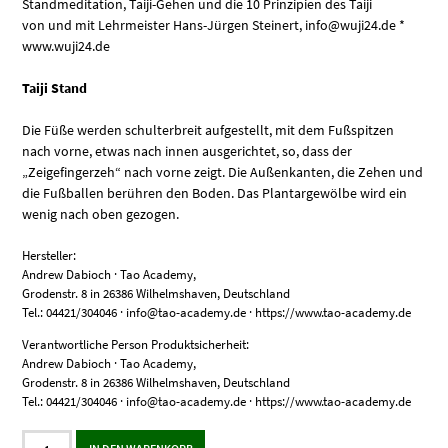
Standmeditation, Taiji-Gehen und die 10 Prinzipien des Taiji
von und mit Lehrmeister Hans-Jürgen Steinert, info@wuji24.de *
www.wuji24.de
Taiji Stand
Die Füße werden schulterbreit aufgestellt, mit dem Fußspitzen
nach vorne, etwas nach innen ausgerichtet, so, dass der
„Zeigefingerzeh“ nach vorne zeigt. Die Außenkanten, die Zehen und
die Fußballen berühren den Boden. Das Plantargewölbe wird ein
wenig nach oben gezogen.
Hersteller:
Andrew Dabioch · Tao Academy,
Grodenstr. 8 in 26386 Wilhelmshaven, Deutschland
Tel.: 04421/304046 · info@tao-academy.de · https://www.tao-academy.de
Verantwortliche Person Produktsicherheit:
Andrew Dabioch · Tao Academy,
Grodenstr. 8 in 26386 Wilhelmshaven, Deutschland
Tel.: 04421/304046 · info@tao-academy.de · https://www.tao-academy.de
Vorübungen