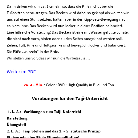
Dann sinken wir um ca. 3 cm ein, so, dass die Knie nicht über die
Fußspitzen herausragen. Das Becken wird dabei so gekippt als wollten wir
uns auf einen Stuhl setzten, halten aber in der Kipp-Setz-Bewegung nach
ca 3 cm inne. Das Becken wird nun locker in dieser Position balanciert.
Eine hilfreiche Vorstellung: Das Becken ist eine mit Wasser gefüllte Schale,
die nicht nach vorn, hinten oder zu den Seiten ausgekippt werden soll.
Zehen, Fuß, Knie und Hüftgelenke sind beweglich, locker und balanciert.
Die Füße „wurzeln“ in der Erde.
Wir stellen uns vor, dass wir nun die Wirbelsäule …
Weiter im PDF
ca. 45 Min.
· Color · DVD · High Quality in Bild und Ton
Vorübungen für den Taiji-Unterricht
1. L. A.: Vorübungen zum Taiji-Unterricht
Darstellung
Übungsteil
2. L. A.: Taiji Stehen und das 1. – 5. statische Prinzip
Stehen wie eine Säule (Standmeditation)