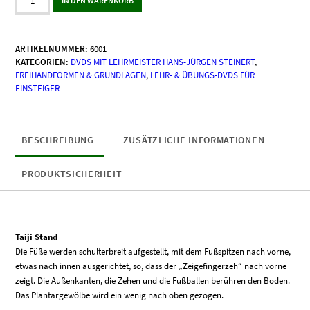
IN DEN WARENKORB
für
den
Taiji-
Unterricht
ARTIKELNUMMER:
6001
Menge
KATEGORIEN:
DVDS MIT LEHRMEISTER HANS-JÜRGEN STEINERT
,
FREIHANDFORMEN & GRUNDLAGEN
,
LEHR- & ÜBUNGS-DVDS FÜR
EINSTEIGER
BESCHREIBUNG
ZUSÄTZLICHE INFORMATIONEN
PRODUKTSICHERHEIT
Taiji Stand
Die Füße werden schulterbreit aufgestellt, mit dem Fußspitzen nach vorne,
etwas nach innen ausgerichtet, so, dass der „Zeigefingerzeh“ nach vorne
zeigt. Die Außenkanten, die Zehen und die Fußballen berühren den Boden.
Das Plantargewölbe wird ein wenig nach oben gezogen.