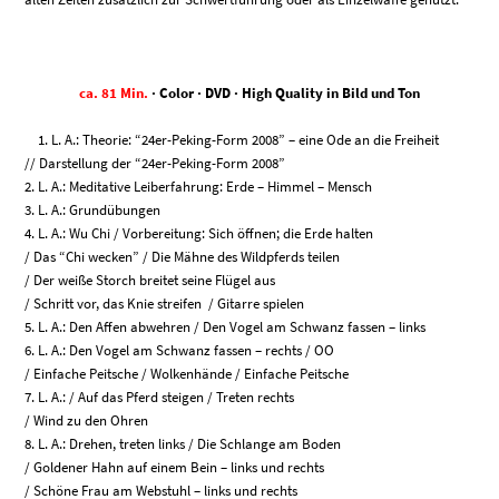
ca. 81 Min.
· Color · DVD · High Quality in Bild und Ton
1. L. A.: Theorie: “24er-Peking-Form 2008” – eine Ode an die Freiheit
// Darstellung der “24er-Peking-Form 2008”
2. L. A.: Meditative Leiberfahrung: Erde – Himmel – Mensch
3. L. A.: Grundübungen
4. L. A.: Wu Chi / Vorbereitung: Sich öffnen; die Erde halten
/ Das “Chi wecken” / Die Mähne des Wildpferds teilen
/ Der weiße Storch breitet seine Flügel aus
/ Schritt vor, das Knie streifen / Gitarre spielen
5. L. A.: Den Affen abwehren / Den Vogel am Schwanz fassen – links
6. L. A.: Den Vogel am Schwanz fassen – rechts / OO
/ Einfache Peitsche / Wolkenhände / Einfache Peitsche
7. L. A.: / Auf das Pferd steigen / Treten rechts
/ Wind zu den Ohren
8. L. A.: Drehen, treten links / Die Schlange am Boden
/ Goldener Hahn auf einem Bein – links und rechts
/ Schöne Frau am Webstuhl – links und rechts