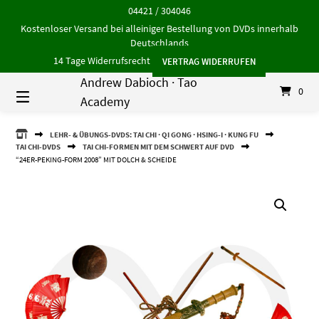
Springe
04421 / 304046
zum
Kostenloser Versand bei alleiniger Bestellung von DVDs innerhalb
Inhalt
Deutschlands
14 Tage Widerrufsrecht
VERTRAG WIDERRUFEN
Andrew Dabioch · Tao
0
Academy
ANDREW
LEHR- & ÜBUNGS-DVDS: TAI CHI · QI GONG · HSING-I · KUNG FU
DABIOCH
TAI CHI-DVDS
TAI CHI-FORMEN MIT DEM SCHWERT AUF DVD
·
“24ER-PEKING-FORM 2008” MIT DOLCH & SCHEIDE
TAO
ACADEMY