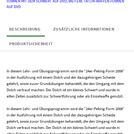
FORMEN MIT DEM SCHWERT AUF DVD
,
WEITERE TAI CHI-WAFFEN-FORMEN
Scheide
AUF DVD
Menge
BESCHREIBUNG
ZUSÄTZLICHE INFORMATIONEN
PRODUKTSICHERHEIT
In diesem Lehr- und Übungsprogramm wird die “24er-Peking-Form 2008”
in der Ausführung mit einem Dolch und der dazugehörigen Scheide
gelehrt, sowie zuvor Grundübungen behandelt, die den Umgang mit dem
Dolch vertraut machen. Der Dolch ist ein kleines Schwert und wurde in
alten Zeiten zusätzlich zur Schwertführung oder als Einzelwaffe genutzt.
In diesem Lehr- und Übungsprogramm wird die “24er-Peking-Form 2008”
in der Ausführung mit einem Dolch und der dazugehörigen Scheide
gelehrt, sowie zuvor Grundübungen behandelt, die den Umgang mit dem
Dolch vertraut machen. Der Dolch ist ein kleines Schwert und wurde in
alten Zeiten zusätzlich zur Schwertführung oder als Einzelwaffe genutzt.