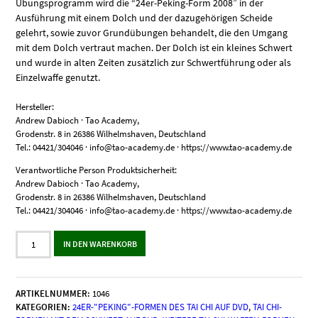
Übungsprogramm wird die “24er-Peking-Form 2008” in der
Ausführung mit einem Dolch und der dazugehörigen Scheide
gelehrt, sowie zuvor Grundübungen behandelt, die den Umgang
mit dem Dolch vertraut machen. Der Dolch ist ein kleines Schwert
und wurde in alten Zeiten zusätzlich zur Schwertführung oder als
Einzelwaffe genutzt.
Hersteller:
Andrew Dabioch · Tao Academy,
Grodenstr. 8 in 26386 Wilhelmshaven, Deutschland
Tel.: 04421/304046 · info@tao-academy.de · https://www.tao-academy.de
Verantwortliche Person Produktsicherheit:
Andrew Dabioch · Tao Academy,
Grodenstr. 8 in 26386 Wilhelmshaven, Deutschland
Tel.: 04421/304046 · info@tao-academy.de · https://www.tao-academy.de
"24er-
IN DEN WARENKORB
Peking-
Form
2008"
mit
ARTIKELNUMMER:
1046
Dolch
KATEGORIEN:
24ER-"PEKING"-FORMEN DES TAI CHI AUF DVD
,
TAI CHI-
&