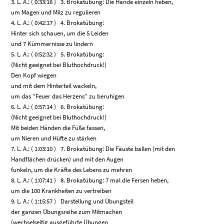
3. L. A.: ( 0:33:16 ) 3. Brokatübung: Die Hände einzeln heben,
um Magen und Milz zu regulieren
4. L. A.: ( 0:42:17 ) 4. Brokatübung:
Hinter sich schauen, um die 5 Leiden
und 7 Kümmernisse zu lindern
5. L. A.: ( 0:52:32 ) 5. Brokatübung:
(Nicht geeignet bei Bluthochdruck!)
Den Kopf wiegen
und mit dem Hinterteil wackeln,
um das “Feuer das Herzens” zu beruhigen
6. L. A.: ( 0:57:14 ) 6. Brokatübung:
(Nicht geeignet bei Bluthochdruck!)
Mit beiden Händen die Füße fassen,
um Nieren und Hüfte zu stärken
7. L. A.: ( 1:03:10 ) 7. Brokatübung: Die Fäuste ballen (mit den
Handflächen drücken) und mit den Augen
funkeln, um die Kräfte des Lebens zu mehren
8. L. A.: ( 1:07:41 ) 8. Brokatübung: 7 mal die Fersen heben,
um die 100 Krankheiten zu vertreiben
9. L. A.: ( 1:15:57 ) Darstellung und Übungsteil
der ganzen Übungsreihe zum Mitmachen
(wechselseitig ausgeführte Übungen