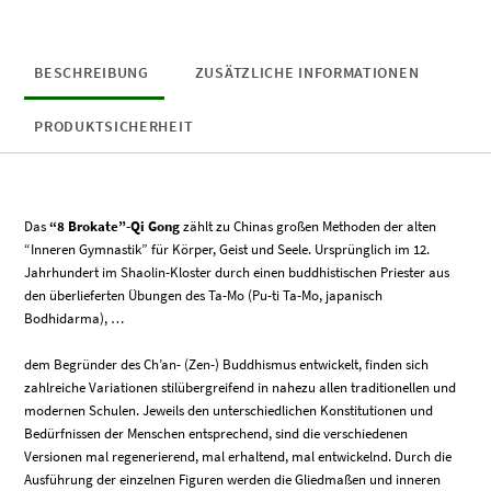
zur
Dehnung
&
Kräftigung
BESCHREIBUNG
ZUSÄTZLICHE INFORMATIONEN
Menge
PRODUKTSICHERHEIT
Das
“8 Brokate”-Qi Gong
zählt zu Chinas großen Methoden der alten
“Inneren Gymnastik” für Körper, Geist und Seele. Ursprünglich im 12.
Jahrhundert im Shaolin-Kloster durch einen buddhistischen Priester aus
den überlieferten Übungen des Ta-Mo (Pu-ti Ta-Mo, japanisch
Bodhidarma), …
dem Begründer des Ch’an- (Zen-) Buddhismus entwickelt, finden sich
zahlreiche Variationen stilübergreifend in nahezu allen traditionellen und
modernen Schulen. Jeweils den unterschiedlichen Konstitutionen und
Bedürfnissen der Menschen entsprechend, sind die verschiedenen
Versionen mal regenerierend, mal erhaltend, mal entwickelnd. Durch die
Ausführung der einzelnen Figuren werden die Gliedmaßen und inneren