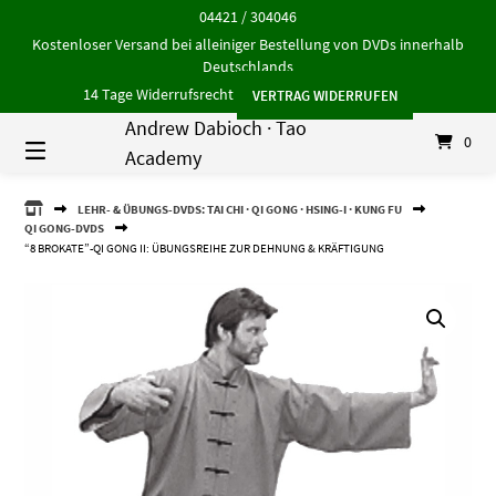
Springe
04421 / 304046
zum
Kostenloser Versand bei alleiniger Bestellung von DVDs innerhalb
Inhalt
Deutschlands
14 Tage Widerrufsrecht
VERTRAG WIDERRUFEN
Andrew Dabioch · Tao
0
Academy
ANDREW
LEHR- & ÜBUNGS-DVDS: TAI CHI · QI GONG · HSING-I · KUNG FU
DABIOCH
QI GONG-DVDS
·
“8 BROKATE”-QI GONG II: ÜBUNGSREIHE ZUR DEHNUNG & KRÄFTIGUNG
TAO
ACADEMY