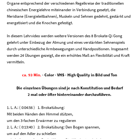
Organe entsprechend der verschiedenen Regelkreise der traditionellen
chinesischen Energielehre miteinander in Verbindung gesetzt, die
Meridiane (Energieleitbahnen), Muskeln und Sehnen gedehnt, gestärkt und
energetisiert und die Knochen gefestigt.
In diesem Lehrvideo werden weitere Versionen des 8 Brokate-Qi Gong
gelehrt unter Einbezug der Atmung und eines verstärkten Sehnenspiels
durch unterschiedliche Armbewegungen und Handpositionen. Insgesamt
werden 24 Übungen gezeigt, die ein erhöhtes Maß an Flexibilität und Kraft
vermitteln.
ca. 93 Min.
· Color · VHS · High Quality in Bild und Ton
Die einzelnen Übungen sind je nach Konstitution und Bedarf
2 mal oder öfter hintereinander durchzuführen.
1. L. A.: ( 0:04:56 ) 1. Brokatübung:
Mit beiden Händen den Himmel stützen,
um den 3-fachen Erwärmer zu regulieren
2. L. A.: ( 0:13:40 ) 2. Brokatübung: Den Bogen spannen,
um auf den Adler zu schießen