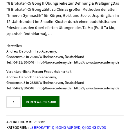
“8 Brokate”-Qi Gong II:Übungsreihe zur Dehnung & KräftigungDas
“8 Brokate”-Qi Gong zählt zu Chinas großen Methoden der alten
“Inneren Gymnastik” für Körper, Geist und Seele. Ursprünglich im
12. Jahrhundert im Shaolin-Kloster durch einen buddhistischen
Priester aus den überlieferten Übungen des Ta-Mo (Pu-ti Ta-Mo,
japanisch Bodhidarma), …
Hersteller:
Andrew Dabioch · Tao Academy,
Grodenstr. 8 in 26386 Wilhelmshaven, Deutschland
Tel.: 04421/304046 · info@tao-academy.de · https://www.tao-academy.de
Verantwortliche Person Produktsicherheit:
Andrew Dabioch · Tao Academy,
Grodenstr. 8 in 26386 Wilhelmshaven, Deutschland
Tel.: 04421/304046 · info@tao-academy.de · https://www.tao-academy.de
"8
IN DEN WARENKORB
Brokate"-
Qi
Gong
II:
ARTIKELNUMMER:
3002
Übungsreihe
KATEGORIEN:
„8 BROKATE“-QI GONG AUF DVD
,
QI GONG-DVDS