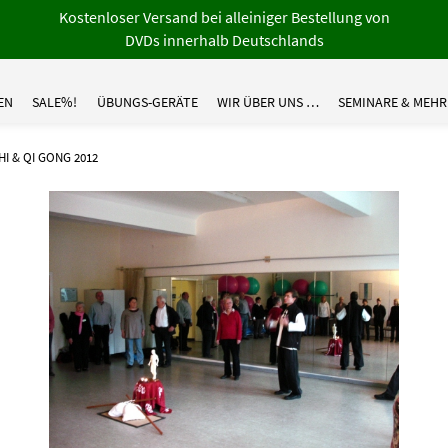
Kostenloser Versand bei alleiniger Bestellung von
DVDs innerhalb Deutschlands
EN
SALE%!
ÜBUNGS-GERÄTE
WIR ÜBER UNS …
SEMINARE & MEHR
HI & QI GONG 2012