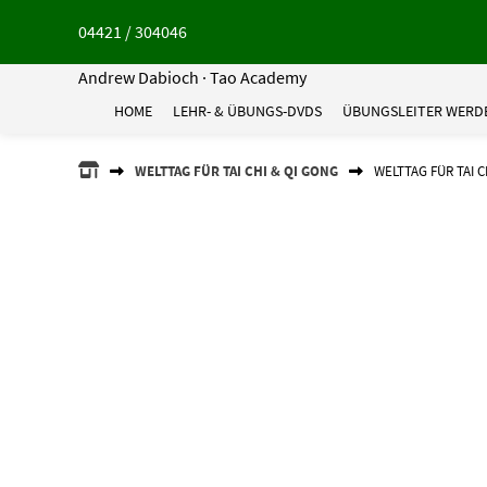
Springe
04421 / 304046
zum
Inhalt
Andrew Dabioch · Tao Academy
HOME
LEHR- & ÜBUNGS-DVDS
ÜBUNGSLEITER WERD
ANDREW
WELTTAG FÜR TAI CHI & QI GONG
WELTTAG FÜR TAI C
DABIOCH
·
TAO
ACADEMY