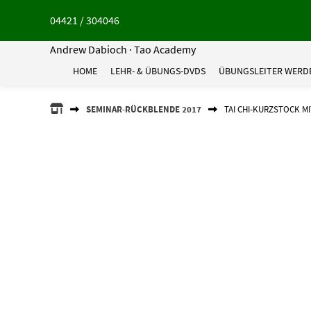
Springe
04421 / 304046
zum
Inhalt
Andrew Dabioch · Tao Academy
HOME
LEHR- & ÜBUNGS-DVDS
ÜBUNGSLEITER WERD
ANDREW
SEMINAR-RÜCKBLENDE 2017
TAI CHI-KURZSTOCK MI
DABIOCH
·
TAO
ACADEMY