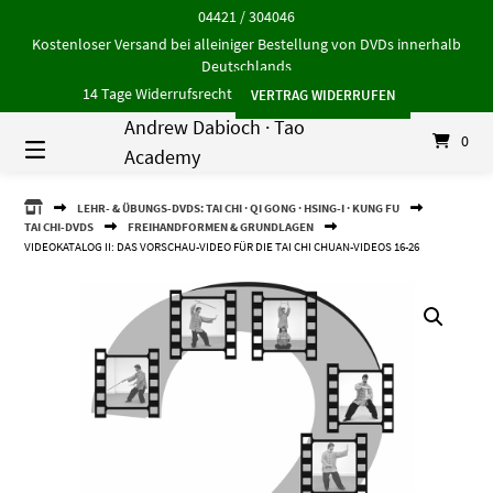
Springe
04421 / 304046
zum
Kostenloser Versand bei alleiniger Bestellung von DVDs innerhalb
Inhalt
Deutschlands
14 Tage Widerrufsrecht
VERTRAG WIDERRUFEN
Andrew Dabioch · Tao
0
Academy
ANDREW
LEHR- & ÜBUNGS-DVDS: TAI CHI · QI GONG · HSING-I · KUNG FU
DABIOCH
TAI CHI-DVDS
FREIHANDFORMEN & GRUNDLAGEN
·
VIDEOKATALOG II: DAS VORSCHAU-VIDEO FÜR DIE TAI CHI CHUAN-VIDEOS 16-26
TAO
ACADEMY