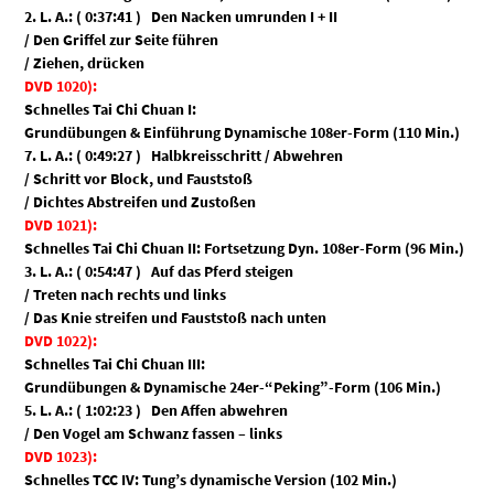
2. L. A.: ( 0:37:41 ) Den Nacken umrunden I + II
/ Den Griffel zur Seite führen
/ Ziehen, drücken
DVD 1020):
Schnelles Tai Chi Chuan I:
Grundübungen & Einführung Dynamische 108er-Form (110 Min.)
7. L. A.: ( 0:49:27 ) Halbkreisschritt / Abwehren
/ Schritt vor Block, und Fauststoß
/ Dichtes Abstreifen und Zustoßen
DVD 1021):
Schnelles Tai Chi Chuan II: Fortsetzung Dyn. 108er-Form (96 Min.)
3. L. A.: ( 0:54:47 ) Auf das Pferd steigen
/ Treten nach rechts und links
/ Das Knie streifen und Fauststoß nach unten
DVD 1022):
Schnelles Tai Chi Chuan III:
Grundübungen & Dynamische 24er-“Peking”-Form (106 Min.)
5. L. A.: ( 1:02:23 ) Den Affen abwehren
/ Den Vogel am Schwanz fassen – links
DVD 1023):
Schnelles TCC IV: Tung’s dynamische Version (102 Min.)