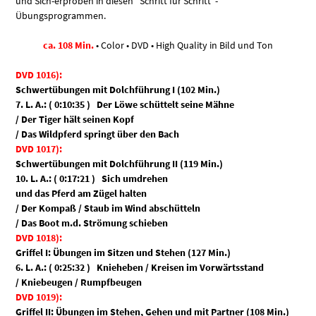
und Sich-erproben in diesen “Schritt für Schritt”-
Übungsprogrammen.
ca. 108 Min.
• Color • DVD • High Quality in Bild und Ton
DVD 1016):
Schwertübungen mit Dolchführung I (102 Min.)
7. L. A.: ( 0:10:35 ) Der Löwe schüttelt seine Mähne
/ Der Tiger hält seinen Kopf
/ Das Wildpferd springt über den Bach
DVD 1017):
Schwertübungen mit Dolchführung II (119 Min.)
10. L. A.: ( 0:17:21 ) Sich umdrehen
und das Pferd am Zügel halten
/ Der Kompaß / Staub im Wind abschütteln
/ Das Boot m.d. Strömung schieben
DVD 1018):
Griffel I: Übungen im Sitzen und Stehen (127 Min.)
6. L. A.: ( 0:25:32 ) Knieheben / Kreisen im Vorwärtsstand
/ Kniebeugen / Rumpfbeugen
DVD 1019):
Griffel II: Übungen im Stehen, Gehen und mit Partner (108 Min.)