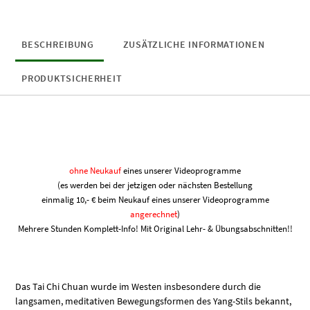
Tai
Chi
Chuan-
Videos
BESCHREIBUNG
ZUSÄTZLICHE INFORMATIONEN
16-
26
PRODUKTSICHERHEIT
Menge
ohne Neukauf
eines unserer Videoprogramme
(es werden bei der jetzigen oder nächsten Bestellung
einmalig 10,- € beim Neukauf eines unserer Videoprogramme
angerechnet
)
Mehrere Stunden Komplett-Info! Mit Original Lehr- & Übungsabschnitten!!
Das Tai Chi Chuan wurde im Westen insbesondere durch die
langsamen, meditativen Bewegungsformen des Yang-Stils bekannt,