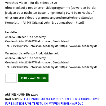
Vorschau-Video II für die Videos 16-26
ohne Neukauf eines unserer Videoprogramme (es werden bei der
jetzigen oder nächsten Bestellungeinmalig 10,- € beim Neukauf
eines unserer Videoprogramme angerechnet)Mehrere Stunden
Komplett-Info! Mit Original Lehr- & Übungsabschnitten!!
Hersteller:
Andrew Dabioch · Tao Academy,
Grodenstr. 8 in 26386 Wilhelmshaven, Deutschland
Tel.: 04421/304046 · info@tao-academy.de · https://www.tao-academy.de
Verantwortliche Person Produktsicherheit:
Andrew Dabioch · Tao Academy,
Grodenstr. 8 in 26386 Wilhelmshaven, Deutschland
Tel.: 04421/304046 · info@tao-academy.de · https://www.tao-academy.de
Videokatalog
IN DEN WARENKORB
II:
Das
Vorschau-
Video
ARTIKELNUMMER:
12000
für
KATEGORIEN:
FREIHANDFORMEN & GRUNDLAGEN
,
LEHR- & ÜBUNGS-DVDS
die
FÜR EINSTEIGER
,
WEITERE TAI CHI-WAFFEN-FORMEN AUF DVD