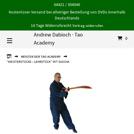
Springe
04421 / 304046
zum
Kostenloser Versand bei alleiniger Bestellung von DVDs innerhalb
Inhalt
Deutschlands
14 Tage Widerrufsrecht
Vertrag widerrufen
Andrew Dabioch · Tao
0
Academy
ANDREW
MEISTER DER TAO ACADEMY
DABIOCH
“MEISTERSTÜCKE – LEHRSTÜCK” MIT SASCHA
·
TAO
ACADEMY