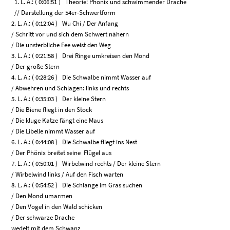
1. L. A.: ( 0:06:51 ) Theorie: Phönix und schwimmender Drache
// Darstellung der 54er-Schwertform
2. L. A.: ( 0:12:04 ) Wu Chi / Der Anfang
/ Schritt vor und sich dem Schwert nähern
/ Die unsterbliche Fee weist den Weg
3. L. A.: ( 0:21:58 ) Drei Ringe umkreisen den Mond
/ Der große Stern
4. L. A.: ( 0:28:26 ) Die Schwalbe nimmt Wasser auf
/ Abwehren und Schlagen: links und rechts
5. L. A.: ( 0:35:03 ) Der kleine Stern
/ Die Biene fliegt in den Stock
/ Die kluge Katze fängt eine Maus
/ Die Libelle nimmt Wasser auf
6. L. A.: ( 0:44:08 ) Die Schwalbe fliegt ins Nest
/ Der Phönix breitet seine Flügel aus
7. L. A.: ( 0:50:01 ) Wirbelwind rechts / Der kleine Stern
/ Wirbelwind links / Auf den Fisch warten
8. L. A.: ( 0:54:52 ) Die Schlange im Gras suchen
/ Den Mond umarmen
/ Den Vogel in den Wald schicken
/ Der schwarze Drache
wedelt mit dem Schwanz