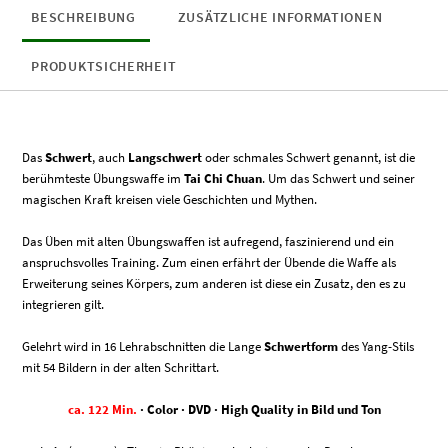
BESCHREIBUNG
ZUSÄTZLICHE INFORMATIONEN
PRODUKTSICHERHEIT
Das
Schwert
, auch
Langschwert
oder schmales Schwert genannt, ist die
berühmteste Übungswaffe im
Tai Chi Chuan
. Um das Schwert und seiner
magischen Kraft kreisen viele Geschichten und Mythen.
Das Üben mit alten Übungswaffen ist aufregend, faszinierend und ein
anspruchsvolles Training. Zum einen erfährt der Übende die Waffe als
Erweiterung seines Körpers, zum anderen ist diese ein Zusatz, den es zu
integrieren gilt.
Gelehrt wird in 16 Lehrabschnitten die Lange
Schwertform
des Yang-Stils
mit 54 Bildern in der alten Schrittart.
ca. 122 Min.
· Color · DVD · High Quality in Bild und Ton