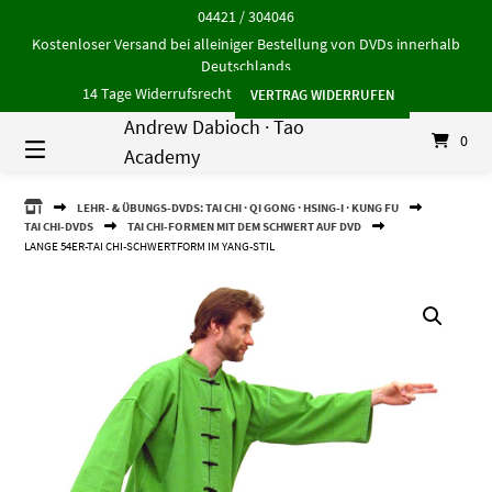
Springe
04421 / 304046
zum
Kostenloser Versand bei alleiniger Bestellung von DVDs innerhalb
Inhalt
Deutschlands
14 Tage Widerrufsrecht
VERTRAG WIDERRUFEN
Andrew Dabioch · Tao
0
Academy
ANDREW
LEHR- & ÜBUNGS-DVDS: TAI CHI · QI GONG · HSING-I · KUNG FU
DABIOCH
TAI CHI-DVDS
TAI CHI-FORMEN MIT DEM SCHWERT AUF DVD
·
LANGE 54ER-TAI CHI-SCHWERTFORM IM YANG-STIL
TAO
ACADEMY