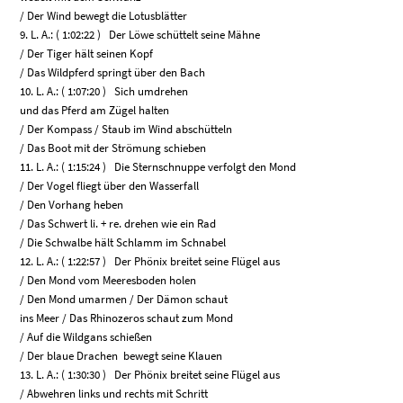
/ Der Wind bewegt die Lotusblätter
9. L. A.: ( 1:02:22 ) Der Löwe schüttelt seine Mähne
/ Der Tiger hält seinen Kopf
/ Das Wildpferd springt über den Bach
10. L. A.: ( 1:07:20 ) Sich umdrehen
und das Pferd am Zügel halten
/ Der Kompass / Staub im Wind abschütteln
/ Das Boot mit der Strömung schieben
11. L. A.: ( 1:15:24 ) Die Sternschnuppe verfolgt den Mond
/ Der Vogel fliegt über den Wasserfall
/ Den Vorhang heben
/ Das Schwert li. + re. drehen wie ein Rad
/ Die Schwalbe hält Schlamm im Schnabel
12. L. A.: ( 1:22:57 ) Der Phönix breitet seine Flügel aus
/ Den Mond vom Meeresboden holen
/ Den Mond umarmen / Der Dämon schaut
ins Meer / Das Rhinozeros schaut zum Mond
/ Auf die Wildgans schießen
/ Der blaue Drachen bewegt seine Klauen
13. L. A.: ( 1:30:30 ) Der Phönix breitet seine Flügel aus
/ Abwehren links und rechts mit Schritt