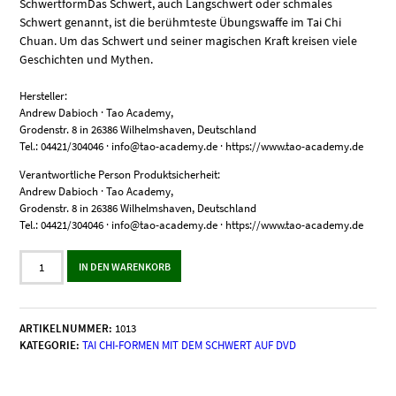
SchwertformDas Schwert, auch Langschwert oder schmales
Schwert genannt, ist die berühmteste Übungswaffe im Tai Chi
Chuan. Um das Schwert und seiner magischen Kraft kreisen viele
Geschichten und Mythen.
Hersteller:
Andrew Dabioch · Tao Academy,
Grodenstr. 8 in 26386 Wilhelmshaven, Deutschland
Tel.: 04421/304046 · info@tao-academy.de · https://www.tao-academy.de
Verantwortliche Person Produktsicherheit:
Andrew Dabioch · Tao Academy,
Grodenstr. 8 in 26386 Wilhelmshaven, Deutschland
Tel.: 04421/304046 · info@tao-academy.de · https://www.tao-academy.de
Lange
IN DEN WARENKORB
54er-
Tai
Chi-
Schwertform
ARTIKELNUMMER:
1013
im
KATEGORIE:
TAI CHI-FORMEN MIT DEM SCHWERT AUF DVD
Yang-
Stil
Menge