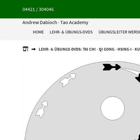
Springe
04421 / 304046
zum
Inhalt
Andrew Dabioch · Tao Academy
HOME
LEHR- & ÜBUNGS-DVDS
ÜBUNGSLEITER WERD
ANDREW
LEHR- & ÜBUNGS-DVDS: TAI CHI · QI GONG · HSING-I · K
DABIOCH
·
TAO
ACADEMY