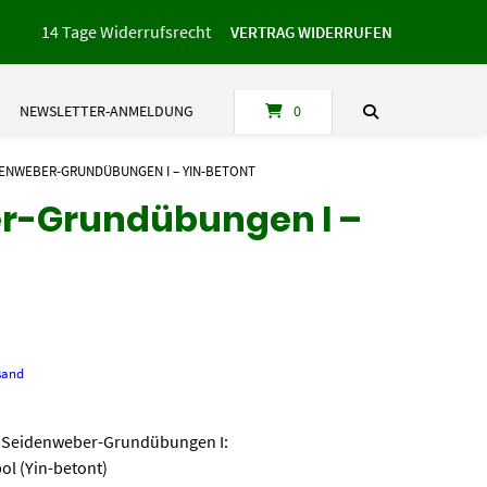
14 Tage Widerrufsrecht
VERTRAG WIDERRUFEN
NEWSLETTER-ANMELDUNG
0
ENWEBER-GRUNDÜBUNGEN I – YIN-BETONT
r-Grundübungen I –
sand
– Seidenweber-Grundübungen I:
ol (Yin-betont)