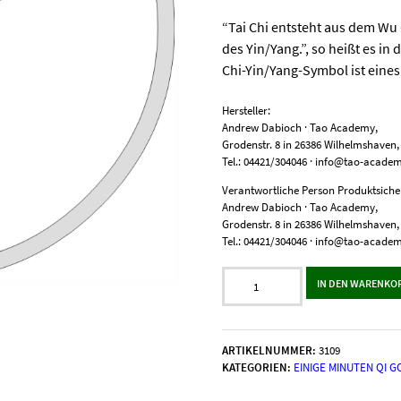
“Tai Chi entsteht aus dem Wu
des Yin/Yang.”, so heißt es in
Chi-Yin/Yang-Symbol ist eine
Hersteller:
Andrew Dabioch · Tao Academy,
Grodenstr. 8 in 26386 Wilhelmshaven
Tel.: 04421/304046 · info@tao-acade
Verantwortliche Person Produktsicher
Andrew Dabioch · Tao Academy,
Grodenstr. 8 in 26386 Wilhelmshaven
Tel.: 04421/304046 · info@tao-acade
Seidenweber-
IN DEN WARENKO
Grundübungen
I
-
Yin-
ARTIKELNUMMER:
3109
betont
KATEGORIEN:
EINIGE MINUTEN QI 
Menge