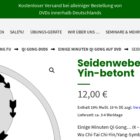
Kostenloser Versand bei alleiniger Bestellung von
DVDs innerhalb Deutschlands
EN
SALE%!
ÜBUNGS-GERÄTE
WIR ÜBER UNS …
SEMINARE & MEHR
UNG FU
QI GONG-DVDS
EINIGE MINUTEN QI GONG AUF DVD
SEID
Seidenwebe
Yin-betont
12,00
€
Enthält 19% MwSt. 19 % DE
zzgl.
Ver
Lieferzeit: ca. 3-4 Werktage
Einige Minuten Qi Gong… IX 
Wu Chi-Tai Chi-Yin/Yang-Symb