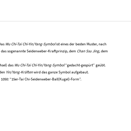
 Das
Wu Chi-Tai Chi-Yin/Yang-Symbol
ist eines der besten Muster,
nach
für das sogenannte Seidenweber-Kraftprinzip, dem
Chan Ssu Jing
, dem
hsel) das
Wu Chi-Tai Chi-Yin/Yang-Symbol
“gedacht-gespürt” geübt.
nden
Yin/Yang-Kräften
wird das ganze Symbol aufgebaut.
 1050: “15er-Tai Chi-Seidenweber-Ball(Kugel)-Form”.