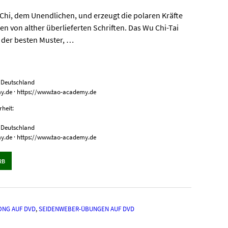
 Chi, dem Unendlichen, und erzeugt die polaren Kräfte
 den von alther überlieferten Schriften. Das Wu Chi-Tai
s der besten Muster, …
, Deutschland
my.de · https://www.tao-academy.de
heit:
, Deutschland
my.de · https://www.tao-academy.de
RB
GONG AUF DVD
,
SEIDENWEBER-ÜBUNGEN AUF DVD