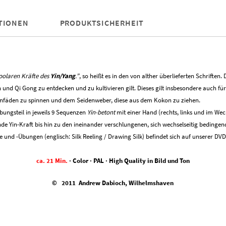
TIONEN
PRODUKTSICHERHEIT
polaren Kräfte des
Yin/Yang
.”
, so heißt es in den von alther überlieferten Schriften.
 und Qi Gong zu entdecken und zu kultivieren gilt. Dieses gilt insbesondere auch 
denfäden zu spinnen und dem Seidenweber, diese aus dem Kokon zu ziehen.
ungsteil in jeweils 9 Sequenzen
Yin-betont
mit einer Hand (rechts, links und im Wec
ende Yin-Kraft bis hin zu den ineinander verschlungenen, sich wechselseitig bedinge
und -Übungen (englisch: Silk Reeling / Drawing Silk) befindet sich auf unserer DVD
ca. 21 Min.
· Color · PAL · High Quality in Bild und Ton
© 2011 Andrew Dabioch, Wilhelmshaven