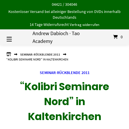
Springe
04421 / 304046
zum
Kostenloser Versand bei alleiniger Bestellung von DVDs innerhalb
Inhalt
Deutschlands
14 Tage Widerrufsrecht
Vertrag widerrufen
Andrew Dabioch · Tao
0
Academy
ANDREW
SEMINAR-RÜCKBLENDE 2011
DABIOCH
“KOLIBRI SEMINARE NORD” IN KALTENKIRCHEN
·
TAO
SEMINAR-RÜCKBLENDE 2011
ACADEMY
“Kolibri Seminare
Nord” in
Kaltenkirchen