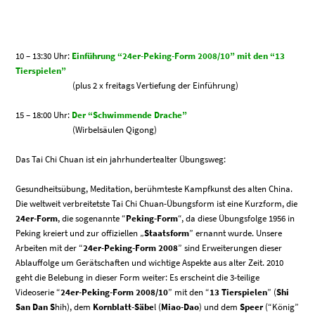
10 – 13:30 Uhr:
Einführung “24er-Peking-Form 2008/10” mit den “13
Tierspielen”
(plus 2 x
freitags Vertiefung der Einführung)
15 – 18:00 Uhr:
Der “Schwimmende Drache”
(Wirbelsäulen Qigong)
Das Tai Chi Chuan ist ein jahrhundertealter Übungsweg:
Gesundheitsübung, Meditation, berühmteste Kampfkunst des alten China.
Die weltweit verbreitetste Tai Chi Chuan-Übungsform ist eine Kurzform, die
24er-Form
, die sogenannte “
Peking-Form
“, da diese Übungsfolge 1956 in
Peking kreiert und zur offiziellen „
Staatsform
” ernannt wurde. Unsere
Arbeiten mit der “
24er-Peking-Form 2008
” sind Erweiterungen dieser
Ablauffolge um Gerätschaften und wichtige Aspekte aus alter Zeit. 2010
geht die Belebung in dieser Form weiter: Es erscheint die 3-teilige
Videoserie “
24er-Peking-Form 2008/10
” mit den “
13 Tierspielen
” (
Shi
San Dan S
hih), dem
Kornblatt-Säbe
l (
Miao-Dao
) und dem
Speer
(“König”