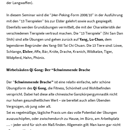
der Langwaffen).
In diesem Seminar wird die “24er-Peking-Form 2008/10” in der Ausführung
mit den “13 Tierspielen” bis zur Elster gelehrt sowie auch gespiegelt.
Ebenfalls werden Grundübungen vermittelt, die mit der Charakteristik der
verschiedenen Tierspiele vertraut machen. Die “13 Tierspiele” (Shi San Dan
Shih) sind alte Übungen und gehen zurück auf
Yang, Lu-Chan
, dem
legendären Begründer des Yang-Stil Tai Chi Chuan. Die 13 Tiere sind: Löwe,
Schlange,
Elster
, Affe, Bär, Kröte, Drache, Kranich, Wildkatze, Tiger,
Wildpferd, Hahn, Phönix.
Wirbelsäulen-Qi Gong: Der “Schwimmende Drache
Der “
Schwimmende Drache”
ist eine relativ einfache, sehr schöne
Übungsform des
Qi Gong
, die Fitness, Schönheit und Wohlbefinden
verspricht. Dabei hat diese alte chinesische Ganzkörpergymnastik nicht
nur hohen gesundheitlichen Wert – sie bereitet auch allen Übenden
Vergnügen, ob jung oder alt.
Sei es regelmäßige, tägliche Praxis um das volle Potential der Übungen
auszuschöpfen, oder zwischendurch zu Hause, im Büro, am Arbeitsplatz
… – jeder wird für sich ein Maß finden. Allgemein gilt: Man kann gar nicht