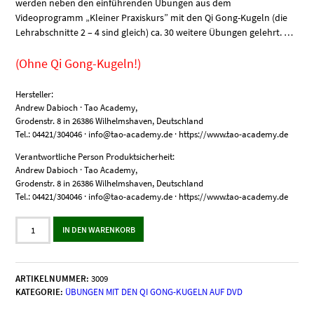
werden neben den einführenden Übungen aus dem
Videoprogramm „Kleiner Praxiskurs” mit den Qi Gong-Kugeln (die
Lehrabschnitte 2 – 4 sind gleich) ca. 30 weitere Übungen gelehrt. …
(Ohne Qi Gong-Kugeln!)
Hersteller:
Andrew Dabioch · Tao Academy,
Grodenstr. 8 in 26386 Wilhelmshaven, Deutschland
Tel.: 04421/304046 · info@tao-academy.de · https://www.tao-academy.de
Verantwortliche Person Produktsicherheit:
Andrew Dabioch · Tao Academy,
Grodenstr. 8 in 26386 Wilhelmshaven, Deutschland
Tel.: 04421/304046 · info@tao-academy.de · https://www.tao-academy.de
Qi
IN DEN WARENKORB
Gong-
Kugelspiel
II:
"Großer
ARTIKELNUMMER:
3009
Praxiskurs"
KATEGORIE:
ÜBUNGEN MIT DEN QI GONG-KUGELN AUF DVD
Menge