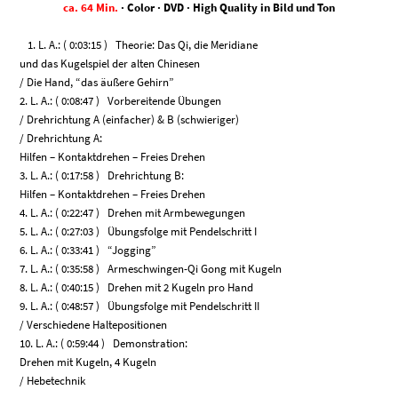
ca. 64 Min.
· Color · DVD · High Quality in Bild und Ton
1. L. A.: ( 0:03:15 ) Theorie: Das Qi, die Meridiane
und das Kugelspiel der alten Chinesen
/ Die Hand, “das äußere Gehirn”
2. L. A.: ( 0:08:47 ) Vorbereitende Übungen
/ Drehrichtung A (einfacher) & B (schwieriger)
/ Drehrichtung A:
Hilfen – Kontaktdrehen – Freies Drehen
3. L. A.: ( 0:17:58 ) Drehrichtung B:
Hilfen – Kontaktdrehen – Freies Drehen
4. L. A.: ( 0:22:47 ) Drehen mit Armbewegungen
5. L. A.: ( 0:27:03 ) Übungsfolge mit Pendelschritt I
6. L. A.: ( 0:33:41 ) “Jogging”
7. L. A.: ( 0:35:58 ) Armeschwingen-Qi Gong mit Kugeln
8. L. A.: ( 0:40:15 ) Drehen mit 2 Kugeln pro Hand
9. L. A.: ( 0:48:57 ) Übungsfolge mit Pendelschritt II
/ Verschiedene Haltepositionen
10. L. A.: ( 0:59:44 ) Demonstration:
Drehen mit Kugeln, 4 Kugeln
/ Hebetechnik