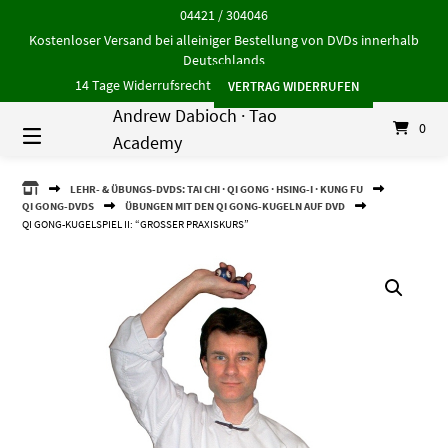
Springe
04421 / 304046
zum
Kostenloser Versand bei alleiniger Bestellung von DVDs innerhalb
Inhalt
Deutschlands
14 Tage Widerrufsrecht
VERTRAG WIDERRUFEN
Andrew Dabioch · Tao
0
Academy
ANDREW
LEHR- & ÜBUNGS-DVDS: TAI CHI · QI GONG · HSING-I · KUNG FU
DABIOCH
QI GONG-DVDS
ÜBUNGEN MIT DEN QI GONG-KUGELN AUF DVD
·
QI GONG-KUGELSPIEL II: “GROSSER PRAXISKURS”
TAO
ACADEMY