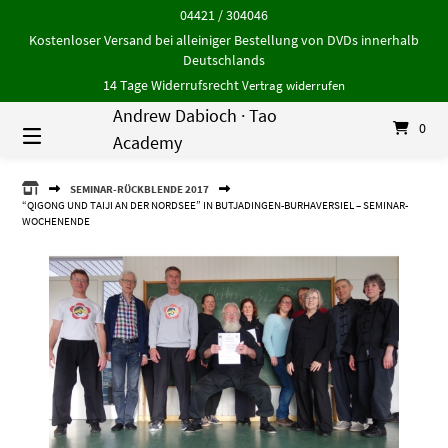
Springe
04421 / 304046
zum
Kostenloser Versand bei alleiniger Bestellung von DVDs innerhalb
Inhalt
Deutschlands
14 Tage Widerrufsrecht
Vertrag widerrufen
Andrew Dabioch · Tao
0
Academy
ANDREW
SEMINAR-RÜCKBLENDE 2017
DABIOCH
“QIGONG UND TAIJI AN DER NORDSEE” IN BUTJADINGEN-BURHAVERSIEL – SEMINAR-
·
WOCHENENDE
TAO
ACADEMY