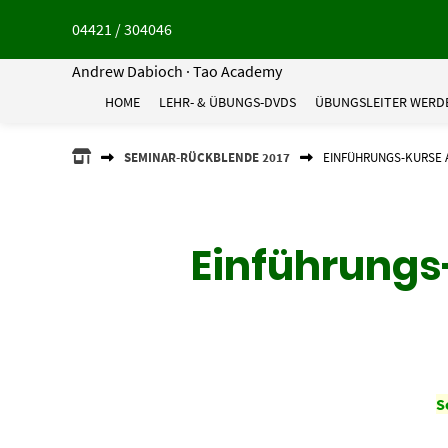
Springe
04421 / 304046
zum
Inhalt
Andrew Dabioch · Tao Academy
HOME
LEHR- & ÜBUNGS-DVDS
ÜBUNGSLEITER WERD
ANDREW
SEMINAR-RÜCKBLENDE 2017
EINFÜHRUNGS-KURSE 
DABIOCH
·
TAO
ACADEMY
Einführungs
S