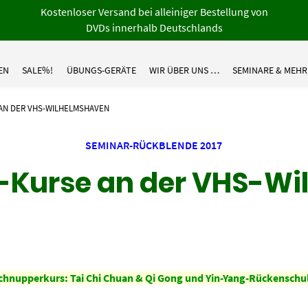
Kostenloser Versand bei alleiniger Bestellung von
DVDs innerhalb Deutschlands
EN
SALE%!
ÜBUNGS-GERÄTE
WIR ÜBER UNS …
SEMINARE & MEHR
AN DER VHS-WILHELMSHAVEN
SEMINAR-RÜCKBLENDE 2017
-Kurse an der VHS-W
chnupperkurs: Tai Chi Chuan & Qi Gong und
Yin-Yang-Rückenschu