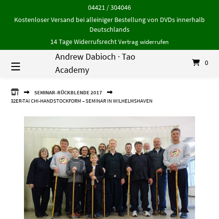
Springe
04421 / 304046
zum
Kostenloser Versand bei alleiniger Bestellung von DVDs innerhalb
Inhalt
Deutschlands
14 Tage Widerrufsrecht
Vertrag widerrufen
Andrew Dabioch · Tao
0
Academy
ANDREW
SEMINAR-RÜCKBLENDE 2017
DABIOCH
32ER-TAI CHI-HANDSTOCKFORM – SEMINAR IN WILHELMSHAVEN
·
TAO
ACADEMY