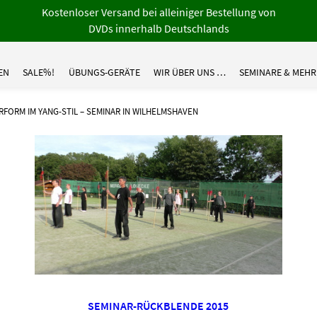
Kostenloser Versand bei alleiniger Bestellung von
DVDs innerhalb Deutschlands
EN
SALE%!
ÜBUNGS-GERÄTE
WIR ÜBER UNS …
SEMINARE & MEHR
ERFORM IM YANG-STIL – SEMINAR IN WILHELMSHAVEN
SEMINAR-RÜCKBLENDE 2015