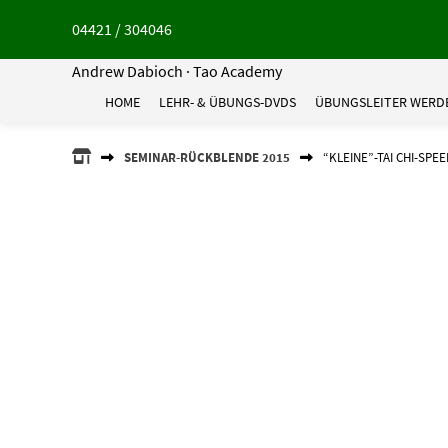
Springe
04421 / 304046
zum
Inhalt
Andrew Dabioch · Tao Academy
HOME
LEHR- & ÜBUNGS-DVDS
ÜBUNGSLEITER WERD
ANDREW
SEMINAR-RÜCKBLENDE 2015
“KLEINE”-TAI CHI-SPE
DABIOCH
·
TAO
ACADEMY