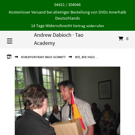
Springe
04421 / 304046
zum
Kostenloser Versand bei alleiniger Bestellung von DVDs innerhalb
Inhalt
Deutschlands
14 Tage Widerrufsrecht
Vertrag widerrufen
Andrew Dabioch · Tao
0
Academy
ANDREW
KURZPORTRAIT INGO SCHMITT
BYE, BYE INGO…
DABIOCH
·
TAO
ACADEMY