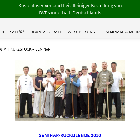
Kostenloser Versand bei alleiniger Bestellung von
DVDs innerhalb Deutschlands
EN
SALE%!
ÜBUNGS-GERÄTE
WIR ÜBER UNS …
SEMINARE & MEHR
08 MIT KURZSTOCK – SEMINAR
SEMINAR-RÜCKBLENDE 2010