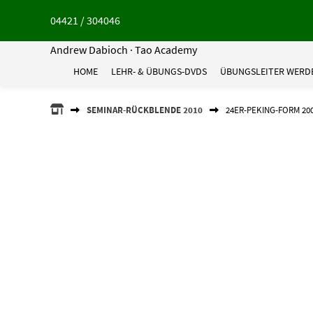
Springe
04421 / 304046
zum
Inhalt
Andrew Dabioch · Tao Academy
HOME
LEHR- & ÜBUNGS-DVDS
ÜBUNGSLEITER WERD
ANDREW
SEMINAR-RÜCKBLENDE 2010
24ER-PEKING-FORM 20
DABIOCH
·
TAO
ACADEMY