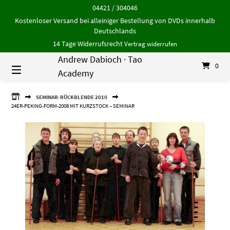
Springe
04421 / 304046
zum
Kostenloser Versand bei alleiniger Bestellung von DVDs innerhalb
Inhalt
Deutschlands
14 Tage Widerrufsrecht
Vertrag widerrufen
Andrew Dabioch · Tao
0
Academy
ANDREW
SEMINAR-RÜCKBLENDE 2010
DABIOCH
24ER-PEKING-FORM-2008 MIT KURZSTOCK – SEMINAR
·
TAO
ACADEMY