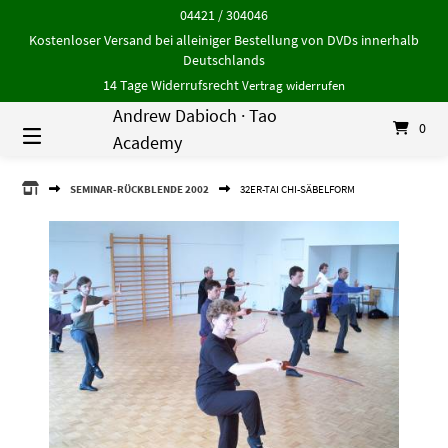
Springe
04421 / 304046
zum
Kostenloser Versand bei alleiniger Bestellung von DVDs innerhalb
Inhalt
Deutschlands
14 Tage Widerrufsrecht
Vertrag widerrufen
Andrew Dabioch · Tao
0
Academy
ANDREW
SEMINAR-RÜCKBLENDE 2002
32ER-TAI CHI-SÄBELFORM
DABIOCH
·
TAO
ACADEMY