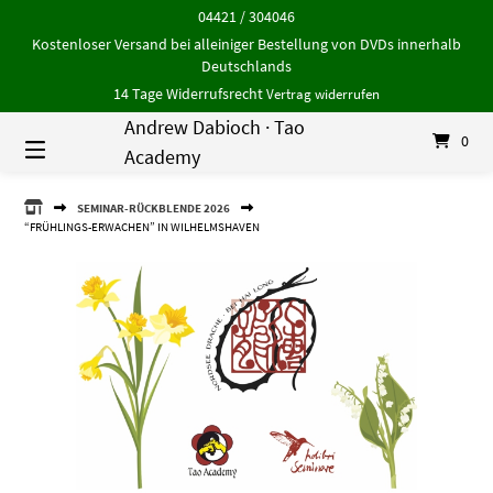
Springe
04421 / 304046
zum
Kostenloser Versand bei alleiniger Bestellung von DVDs innerhalb
Inhalt
Deutschlands
14 Tage Widerrufsrecht
Vertrag widerrufen
Andrew Dabioch · Tao
0
Academy
ANDREW
SEMINAR-RÜCKBLENDE 2026
DABIOCH
“FRÜHLINGS-ERWACHEN” IN WILHELMSHAVEN
·
TAO
ACADEMY