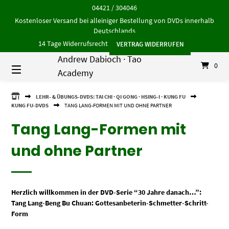
Springe
04421 / 304046
zum
Kostenloser Versand bei alleiniger Bestellung von DVDs innerhalb
Inhalt
Deutschlands
14 Tage Widerrufsrecht
VERTRAG WIDERRUFEN
Andrew Dabioch · Tao
0
Academy
ANDREW
LEHR- & ÜBUNGS-DVDS: TAI CHI · QI GONG · HSING-I · KUNG FU
DABIOCH
KUNG FU-DVDS
TANG LANG-FORMEN MIT UND OHNE PARTNER
·
TAO
Tang Lang-Formen mit
ACADEMY
und ohne Partner
Herzlich willkommen in der DVD-Serie “30 Jahre danach…”:
Tang Lang-Beng Bu Chuan: Gottesanbeterin-Schmetter-Schritt-
Form