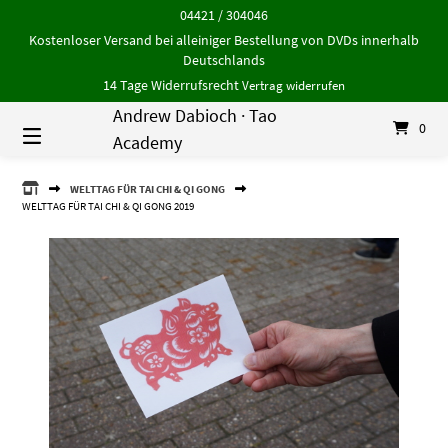
Springe
04421 / 304046
zum
Kostenloser Versand bei alleiniger Bestellung von DVDs innerhalb
Inhalt
Deutschlands
14 Tage Widerrufsrecht
Vertrag widerrufen
Andrew Dabioch · Tao
0
Academy
ANDREW
WELTTAG FÜR TAI CHI & QI GONG
DABIOCH
WELTTAG FÜR TAI CHI & QI GONG 2019
·
TAO
ACADEMY