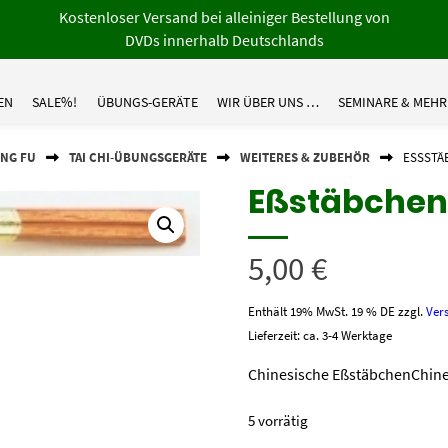
Kostenloser Versand bei alleiniger Bestellung von
DVDs innerhalb Deutschlands
EN
SALE%!
ÜBUNGS-GERÄTE
WIR ÜBER UNS …
SEMINARE & MEHR
UNG FU
TAI CHI-ÜBUNGSGERÄTE
WEITERES & ZUBEHÖR
ESSSTÄB
Eßstäbchen 
5,00
€
Enthält 19% MwSt. 19 % DE
zzgl.
Ver
Lieferzeit: ca. 3-4 Werktage
Chinesische EßstäbchenChines
5 vorrätig