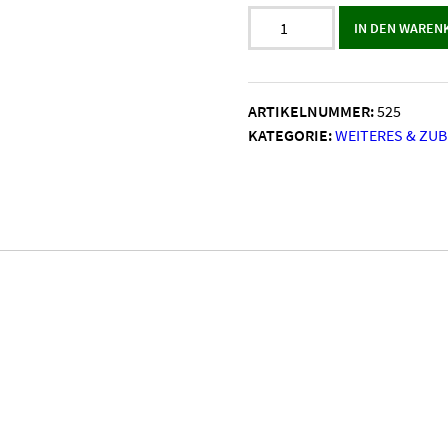
Eßstäbchen
IN DEN WAREN
-
helles
Holz
ARTIKELNUMMER:
525
Menge
KATEGORIE:
WEITERES & ZU