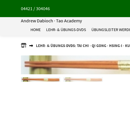
Springe
04421 / 304046
zum
Inhalt
Andrew Dabioch · Tao Academy
HOME
LEHR- & ÜBUNGS-DVDS
ÜBUNGSLEITER WERD
ANDREW
LEHR- & ÜBUNGS-DVDS: TAI CHI · QI GONG · HSING-I · K
DABIOCH
·
TAO
ACADEMY