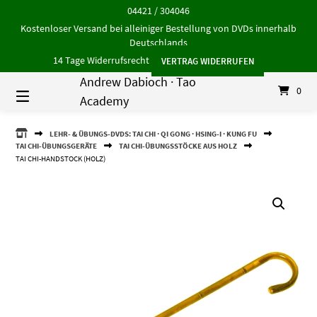
Springe
04421 / 304046
zum
Kostenloser Versand bei alleiniger Bestellung von DVDs innerhalb
Inhalt
Deutschlands
14 Tage Widerrufsrecht
VERTRAG WIDERRUFEN
Andrew Dabioch · Tao
0
Academy
ANDREW
LEHR- & ÜBUNGS-DVDS: TAI CHI · QI GONG · HSING-I · KUNG FU
DABIOCH
TAI CHI-ÜBUNGSGERÄTE
TAI CHI-ÜBUNGSSTÖCKE AUS HOLZ
·
TAI CHI-HANDSTOCK (HOLZ)
TAO
ACADEMY