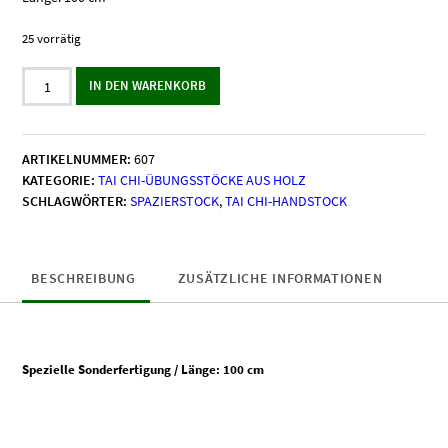
25 vorrätig
Tai
IN DEN WARENKORB
Chi-
Handstock
(Holz)
ARTIKELNUMMER:
607
Menge
KATEGORIE:
TAI CHI-ÜBUNGSSTÖCKE AUS HOLZ
SCHLAGWÖRTER:
SPAZIERSTOCK
,
TAI CHI-HANDSTOCK
BESCHREIBUNG
ZUSÄTZLICHE INFORMATIONEN
Spezielle Sonderfertigung / Länge: 100 cm