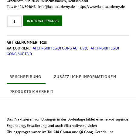
Grodenstr. 8 in 26386 Wilhelmshaven, Deutschland
Tel.: 04421/304046 · info@tao-academy.de · https://www.tao-academy.de
Tai
IN DEN WARENKORB
Chi-
Griffel
IV:
Weitere
ARTIKELNUMMER:
1028
Übungen
KATEGORIEN:
TAI CHI-GRIFFEL-QI GONG AUF DVD
,
TAI CHI-GRIFFEL-QI
im
GONG AUF DVD
Liegen
&
aus
dem
BESCHREIBUNG
ZUSÄTZLICHE INFORMATIONEN
Liegen
heraus
PRODUKTSICHERHEIT
Menge
Das Praktizieren von Übungen in der Bodenlage bildet eine hervorragende
Ergänzung, Erweiterung und auch Alternative zu vielen
Übungsprogrammen im
Tai Chi Chuan
und
Qi Gong
. Gerade uns