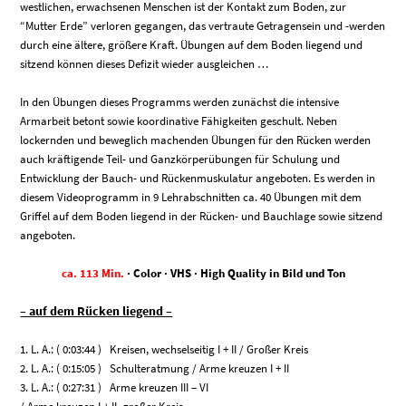
westlichen, erwachsenen Menschen ist der Kontakt zum Boden, zur
“Mutter Erde” verloren gegangen, das vertraute Getragensein und -werden
durch eine ältere, größere Kraft. Übungen auf dem Boden liegend und
sitzend können dieses Defizit wieder ausgleichen …
In den Übungen dieses Programms werden zunächst die intensive
Armarbeit betont sowie koordinative Fähigkeiten geschult. Neben
lockernden und beweglich machenden Übungen für den Rücken werden
auch kräftigende Teil- und Ganzkörperübungen für Schulung und
Entwicklung der Bauch- und Rückenmuskulatur angeboten. Es werden in
diesem Videoprogramm in 9 Lehrabschnitten ca. 40 Übungen mit dem
Griffel auf dem Boden liegend in der Rücken- und Bauchlage sowie sitzend
angeboten.
ca. 113 Min.
· Color · VHS · High Quality in Bild und Ton
– auf dem Rücken liegend –
1. L. A.: ( 0:03:44 ) Kreisen, wechselseitig I + II / Großer Kreis
2. L. A.: ( 0:15:05 ) Schulteratmung / Arme kreuzen I + II
3. L. A.: ( 0:27:31 ) Arme kreuzen III – VI