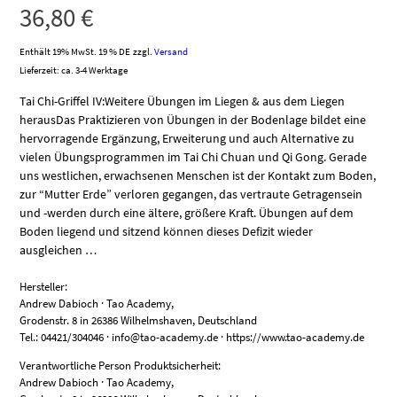
36,80
€
Enthält 19% MwSt. 19 % DE
zzgl.
Versand
Lieferzeit: ca. 3-4 Werktage
Tai Chi-Griffel IV:Weitere Übungen im Liegen & aus dem Liegen
herausDas Praktizieren von Übungen in der Bodenlage bildet eine
hervorragende Ergänzung, Erweiterung und auch Alternative zu
vielen Übungsprogrammen im Tai Chi Chuan und Qi Gong. Gerade
uns westlichen, erwachsenen Menschen ist der Kontakt zum Boden,
zur “Mutter Erde” verloren gegangen, das vertraute Getragensein
und -werden durch eine ältere, größere Kraft. Übungen auf dem
Boden liegend und sitzend können dieses Defizit wieder
ausgleichen …
Hersteller:
Andrew Dabioch · Tao Academy,
Grodenstr. 8 in 26386 Wilhelmshaven, Deutschland
Tel.: 04421/304046 · info@tao-academy.de · https://www.tao-academy.de
Verantwortliche Person Produktsicherheit:
Andrew Dabioch · Tao Academy,