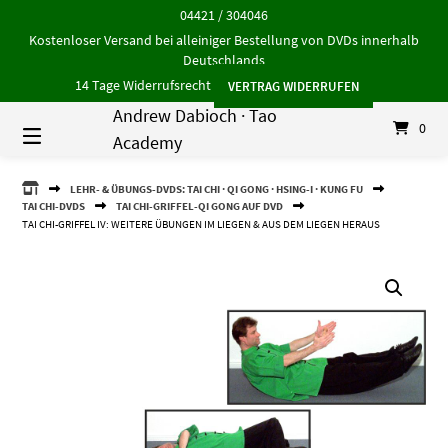
Springe
04421 / 304046
zum
Kostenloser Versand bei alleiniger Bestellung von DVDs innerhalb
Inhalt
Deutschlands
14 Tage Widerrufsrecht
VERTRAG WIDERRUFEN
Andrew Dabioch · Tao
0
Academy
ANDREW
LEHR- & ÜBUNGS-DVDS: TAI CHI · QI GONG · HSING-I · KUNG FU
DABIOCH
TAI CHI-DVDS
TAI CHI-GRIFFEL-QI GONG AUF DVD
·
TAI CHI-GRIFFEL IV: WEITERE ÜBUNGEN IM LIEGEN & AUS DEM LIEGEN HERAUS
TAO
ACADEMY