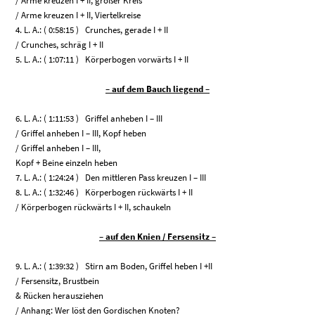
/ Arme kreuzen I + II, großer Kreis
/ Arme kreuzen I + II, Viertelkreise
4. L. A.: ( 0:58:15 ) Crunches, gerade I + II
/ Crunches, schräg I + II
5. L. A.: ( 1:07:11 ) Körperbogen vorwärts I + II
– auf dem Bauch liegend –
6. L. A.: ( 1:11:53 ) Griffel anheben I – III
/ Griffel anheben I – III, Kopf heben
/ Griffel anheben I – III,
Kopf + Beine einzeln heben
7. L. A.: ( 1:24:24 ) Den mittleren Pass kreuzen I – III
8. L. A.: ( 1:32:46 ) Körperbogen rückwärts I + II
/ Körperbogen rückwärts I + II, schaukeln
– auf den Knien / Fersensitz –
9. L. A.: ( 1:39:32 ) Stirn am Boden, Griffel heben I +II
/ Fersensitz, Brustbein
& Rücken herausziehen
/ Anhang: Wer löst den Gordischen Knoten?