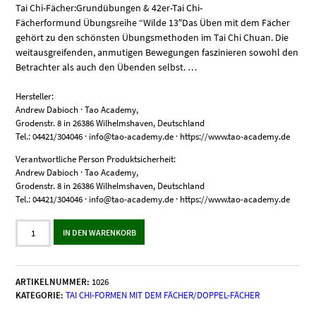
Tai Chi-Fächer:Grundübungen & 42er-Tai Chi-
Fächerformund Übungsreihe “Wilde 13″Das Üben mit dem Fächer
gehört zu den schönsten Übungsmethoden im Tai Chi Chuan. Die
weitausgreifenden, anmutigen Bewegungen faszinieren sowohl den
Betrachter als auch den Übenden selbst. …
Hersteller:
Andrew Dabioch · Tao Academy,
Grodenstr. 8 in 26386 Wilhelmshaven, Deutschland
Tel.: 04421/304046 · info@tao-academy.de · https://www.tao-academy.de
Verantwortliche Person Produktsicherheit:
Andrew Dabioch · Tao Academy,
Grodenstr. 8 in 26386 Wilhelmshaven, Deutschland
Tel.: 04421/304046 · info@tao-academy.de · https://www.tao-academy.de
Tai
IN DEN WARENKORB
Chi-
Fächer:
Grundübungen
&
ARTIKELNUMMER:
1026
42er-
KATEGORIE:
TAI CHI-FORMEN MIT DEM FÄCHER/DOPPEL-FÄCHER
Form