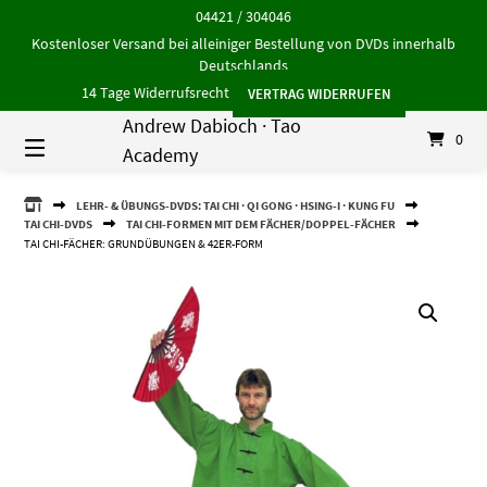
Springe
04421 / 304046
zum
Kostenloser Versand bei alleiniger Bestellung von DVDs innerhalb
Inhalt
Deutschlands
14 Tage Widerrufsrecht
VERTRAG WIDERRUFEN
Andrew Dabioch · Tao
0
Academy
ANDREW
LEHR- & ÜBUNGS-DVDS: TAI CHI · QI GONG · HSING-I · KUNG FU
DABIOCH
TAI CHI-DVDS
TAI CHI-FORMEN MIT DEM FÄCHER/DOPPEL-FÄCHER
·
TAI CHI-FÄCHER: GRUNDÜBUNGEN & 42ER-FORM
TAO
ACADEMY