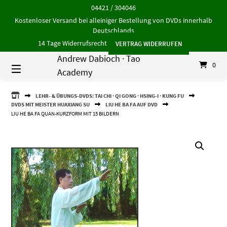
Springe
04421 / 304046
zum
Kostenloser Versand bei alleiniger Bestellung von DVDs innerhalb
Inhalt
Deutschlands
14 Tage Widerrufsrecht
VERTRAG WIDERRUFEN
Andrew Dabioch · Tao
0
Academy
ANDREW
LEHR- & ÜBUNGS-DVDS: TAI CHI · QI GONG · HSING-I · KUNG FU
DABIOCH
DVDS MIT MEISTER HUAXIANG SU
LIU HE BA FA AUF DVD
·
LIU HE BA FA QUAN-KURZFORM MIT 15 BILDERN
TAO
ACADEMY