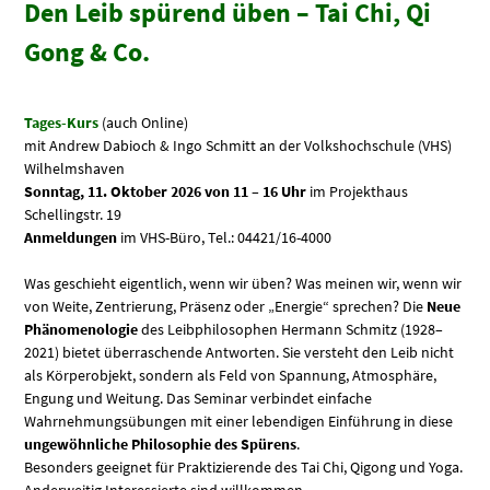
Den Leib spürend üben – Tai Chi, Qi
Gong & Co.
Tages-Kurs
(auch Online)
mit Andrew Dabioch & Ingo Schmitt an der Volkshochschule (VHS)
Wilhelmshaven
Sonntag, 11. Oktober 2026 von 11 – 16 Uhr
im Projekthaus
Schellingstr. 19
Anmeldungen
im VHS-Büro, Tel.: 04421/16-4000
Was geschieht eigentlich, wenn wir üben? Was meinen wir, wenn wir
von Weite, Zentrierung, Präsenz oder „Energie“ sprechen? Die
Neue
Phänomenologie
des Leibphilosophen Hermann Schmitz (1928–
2021) bietet überraschende Antworten. Sie versteht den Leib nicht
als Körperobjekt, sondern als Feld von Spannung, Atmosphäre,
Engung und Weitung. Das Seminar verbindet einfache
Wahrnehmungsübungen mit einer lebendigen Einführung in diese
ungewöhnliche Philosophie des Spürens
.
Besonders geeignet für Praktizierende des Tai Chi, Qigong und Yoga.