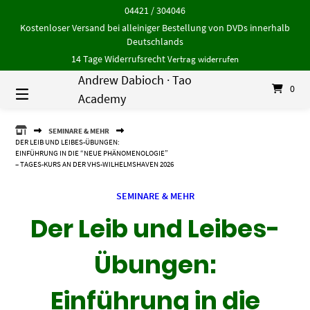
Springe
04421 / 304046
zum
Kostenloser Versand bei alleiniger Bestellung von DVDs innerhalb
Inhalt
Deutschlands
14 Tage Widerrufsrecht
Vertrag widerrufen
Andrew Dabioch · Tao
0
Academy
ANDREW
SEMINARE & MEHR
DABIOCH
DER LEIB UND LEIBES-ÜBUNGEN:
·
EINFÜHRUNG IN DIE “NEUE PHÄNOMENOLOGIE”
TAO
– TAGES-KURS AN DER VHS-WILHELMSHAVEN 2026
ACADEMY
SEMINARE & MEHR
Der Leib und Leibes-
Übungen:
Einführung in die