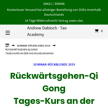
Springe
04421 / 304046
zum
Kostenloser Versand bei alleiniger Bestellung von DVDs innerhalb
Inhalt
Deutschlands
14 Tage Widerrufsrecht
Vertrag widerrufen
Andrew Dabioch · Tao
0
Academy
ANDREW
SEMINAR-RÜCKBLENDE 2019
DABIOCH
RÜCKWÄRTSGEHEN-QI GONG
·
TAGES-KURS AN DER VHS-WILHELMSHAVEN
TAO
ACADEMY
SEMINAR-RÜCKBLENDE 2019
Rückwärtsgehen-Qi
Gong
Tages-Kurs an der