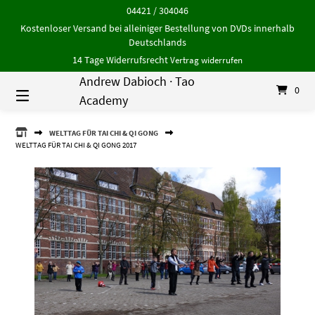
Springe
04421 / 304046
zum
Kostenloser Versand bei alleiniger Bestellung von DVDs innerhalb
Inhalt
Deutschlands
14 Tage Widerrufsrecht
Vertrag widerrufen
Andrew Dabioch · Tao
0
Academy
ANDREW
WELTTAG FÜR TAI CHI & QI GONG
DABIOCH
WELTTAG FÜR TAI CHI & QI GONG 2017
·
TAO
ACADEMY