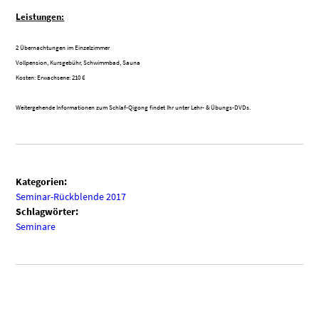
Leistungen:
2 Übernachtungen im Einzelzimmer
Vollpension, Kursgebühr, Schwimmbad, Sauna
Kosten: Erwachsene: 210 €
Weitergehende Informationen zum Schlaf-Qigong findet Ihr unter Lehr- & Übungs-DVDs.
Kategorien:
Seminar-Rückblende 2017
Schlagwörter:
Seminare