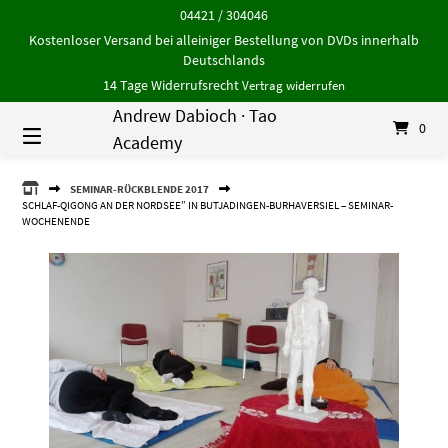
Springe
04421 / 304046
zum
Kostenloser Versand bei alleiniger Bestellung von DVDs innerhalb
Inhalt
Deutschlands
14 Tage Widerrufsrecht
Vertrag widerrufen
Andrew Dabioch · Tao
0
Academy
ANDREW
SEMINAR-RÜCKBLENDE 2017
DABIOCH
SCHLAF-QIGONG AN DER NORDSEE” IN BUTJADINGEN-BURHAVERSIEL – SEMINAR-
·
WOCHENENDE
TAO
ACADEMY