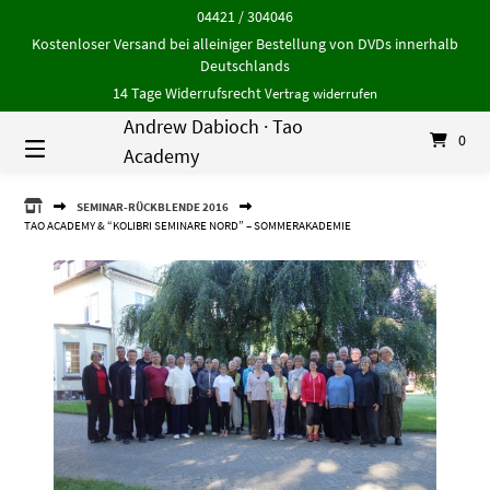
Springe
04421 / 304046
zum
Kostenloser Versand bei alleiniger Bestellung von DVDs innerhalb
Inhalt
Deutschlands
14 Tage Widerrufsrecht
Vertrag widerrufen
Andrew Dabioch · Tao
0
Academy
ANDREW
SEMINAR-RÜCKBLENDE 2016
DABIOCH
TAO ACADEMY & “KOLIBRI SEMINARE NORD” – SOMMERAKADEMIE
·
TAO
ACADEMY