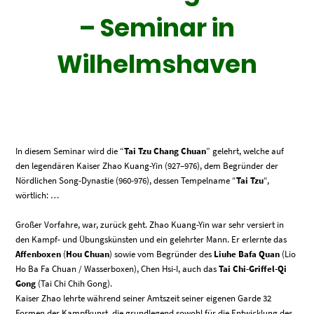
– Seminar in
Wilhelmshaven
In diesem Seminar wird die “
Tai Tzu Chang Chuan
” gelehrt, welche auf
den legendären Kaiser Zhao Kuang-Yin (927–976), dem Begründer der
Nördlichen Song-Dynastie (960-976), dessen Tempelname “
Tai Tzu
“,
wörtlich: …
Großer Vorfahre, war, zurück geht. Zhao Kuang-Yin war sehr versiert in
den Kampf- und Übungskünsten und ein gelehrter Mann. Er erlernte das
Affenboxen
(
Hou Chuan
) sowie vom Begründer des
Liuhe Bafa Quan
(Lio
Ho Ba Fa Chuan / Wasserboxen), Chen Hsi-I, auch das
Tai Chi-Griffel-Qi
Gong
(Tai Chi Chih Gong).
Kaiser Zhao lehrte während seiner Amtszeit seiner eigenen Garde 32
Formen der Kampfkunst, die grundlegend sowohl für die Entwicklung des