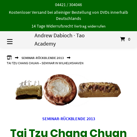
Springe
04421 / 304046
zum
Kostenloser Versand bei alleiniger Bestellung von DVDs innerhalb
Inhalt
Deutschlands
14 Tage Widerrufsrecht
Vertrag widerrufen
Andrew Dabioch · Tao
0
Academy
ANDREW
SEMINAR-RÜCKBLENDE 2013
DABIOCH
TAI TZU CHANG CHUAN – SEMINAR IN WILHELMSHAVEN
·
TAO
ACADEMY
SEMINAR-RÜCKBLENDE 2013
Tai Tzu Chang Chuan