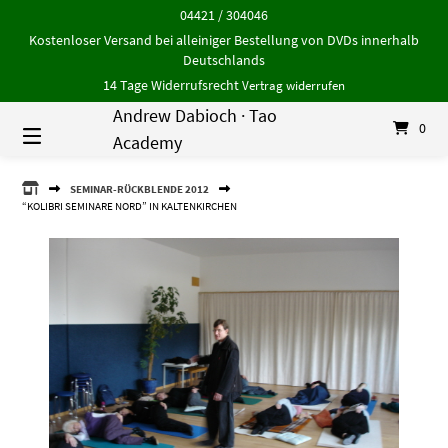
Springe
04421 / 304046
zum
Kostenloser Versand bei alleiniger Bestellung von DVDs innerhalb
Inhalt
Deutschlands
14 Tage Widerrufsrecht
Vertrag widerrufen
Andrew Dabioch · Tao
0
Academy
ANDREW
SEMINAR-RÜCKBLENDE 2012
DABIOCH
“KOLIBRI SEMINARE NORD” IN KALTENKIRCHEN
·
TAO
ACADEMY