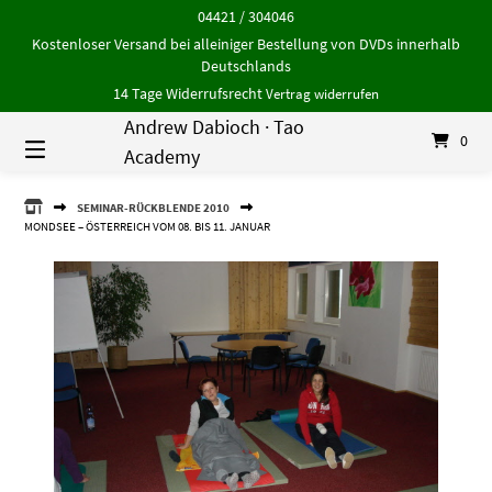
Springe
04421 / 304046
zum
Kostenloser Versand bei alleiniger Bestellung von DVDs innerhalb
Inhalt
Deutschlands
14 Tage Widerrufsrecht
Vertrag widerrufen
Andrew Dabioch · Tao
0
Academy
ANDREW
SEMINAR-RÜCKBLENDE 2010
DABIOCH
MONDSEE – ÖSTERREICH VOM 08. BIS 11. JANUAR
·
TAO
ACADEMY