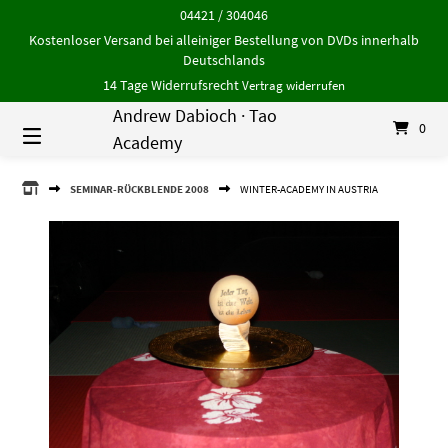
Springe
04421 / 304046
zum
Kostenloser Versand bei alleiniger Bestellung von DVDs innerhalb
Inhalt
Deutschlands
14 Tage Widerrufsrecht
Vertrag widerrufen
Andrew Dabioch · Tao
0
Academy
ANDREW
SEMINAR-RÜCKBLENDE 2008
WINTER-ACADEMY IN AUSTRIA
DABIOCH
·
TAO
ACADEMY